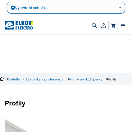
Přejít
Vyberte si pobočku
na
obsah
Zapnout/vypnout
Přihlásit/registro
vyhledávací
účet
panel
Svítidla
LED pásky a příslušenství
Profily pro LED pásky
Profily
Profily