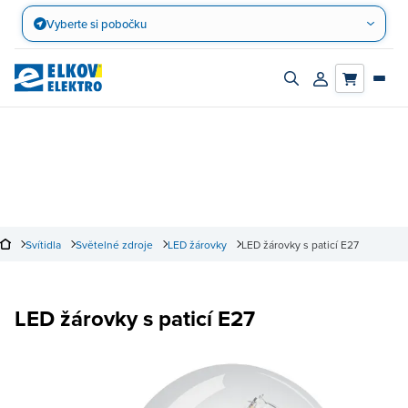
Přejít
Vyberte si pobočku
na
obsah
Zapnout/vypnout
Přihlásit/registro
vyhledávací
účet
panel
Svítidla
Světelné zdroje
LED žárovky
LED žárovky s paticí E27
LED žárovky s paticí E27