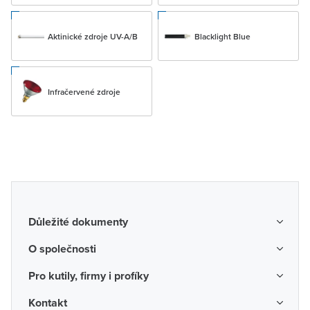
Aktinické zdroje UV-A/B
Blacklight Blue
Infračervené zdroje
Důležité dokumenty
Obchodní podmínky
O společnosti
Možnosti dopravy a platby
O nás
Pro kutily, firmy i profíky
Reklamace a vrácení zboží
Kariéra
Katalogy probíhajících akcí
Kontakt
Odstoupení od smlouvy