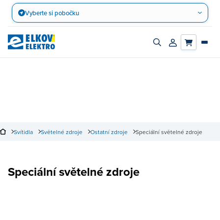
Přejít
Vyberte si pobočku
na
obsah
Zapnout/vypnout
Přihlásit/registro
vyhledávací
účet
panel
Svítidla
Světelné zdroje
Ostatní zdroje
Speciální světelné zdroje
Speciální světelné zdroje