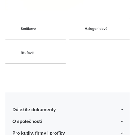
Sodíkové
Halogenidové
Rtuťové
Důležité dokumenty
Obchodní podmínky
O společnosti
Možnosti dopravy a platby
O nás
Pro kutily, firmy i profíky