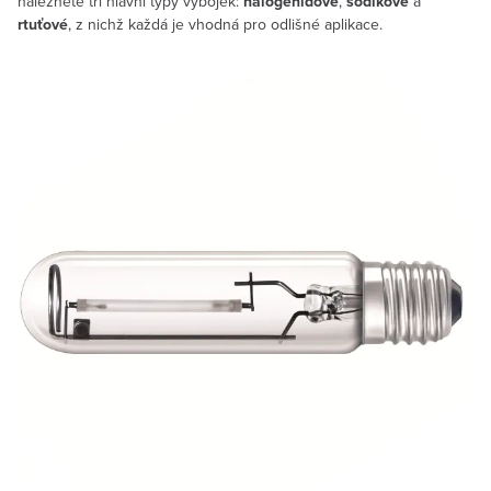
naleznete tři hlavní typy výbojek:
halogenidové
,
sodíkové
a
rtuťové
, z nichž každá je vhodná pro odlišné aplikace.