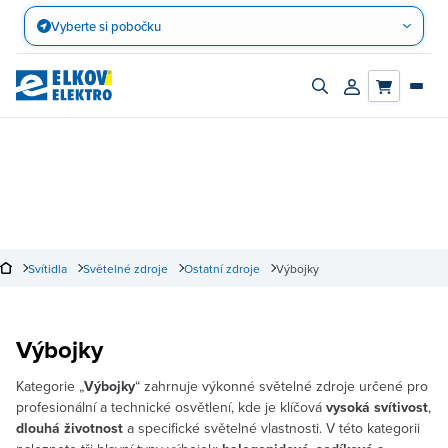
Přejít
Vyberte si pobočku
na
obsah
Zapnout/vypnout
Přihlásit/registro
vyhledávací
účet
panel
Svítidla
Světelné zdroje
Ostatní zdroje
Výbojky
Výbojky
Kategorie „
Výbojky
“ zahrnuje výkonné světelné zdroje určené pro
profesionální a technické osvětlení, kde je klíčová
vysoká
svítivost
,
dlouhá
životnost
a specifické světelné vlastnosti. V této kategorii