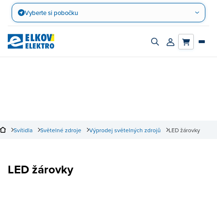
Přejít
Vyberte si pobočku
na
obsah
Zapnout/vypnout
Přihlásit/registro
vyhledávací
účet
panel
Svítidla
Světelné zdroje
Výprodej světelných zdrojů
LED žárovky
LED žárovky