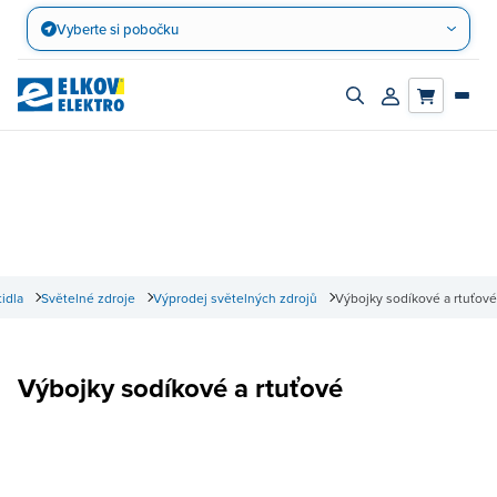
Přejít
Vyberte si pobočku
na
obsah
Zapnout/vypnout
Přihlásit/registro
vyhledávací
účet
panel
tidla
Světelné zdroje
Výprodej světelných zdrojů
Výbojky sodíkové a rtuťové
Výbojky sodíkové a rtuťové