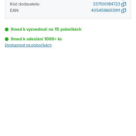
Kód dodavatele:
337100184723
EAN:
4054596613911
Ihned k vyzvednutí na 15 pobočkách
Ihned k odeslání 1000+ ks
Dostupnost na pobočkách
Pobočka
Dostupnost
Brno - Kšírova
Ihned k vyzvednutí 1000+
(centrála)
ks
Brno - Řečkovice
Ihned k vyzvednutí 400-
499 ks
Blansko
Ihned k vyzvednutí 32 ks