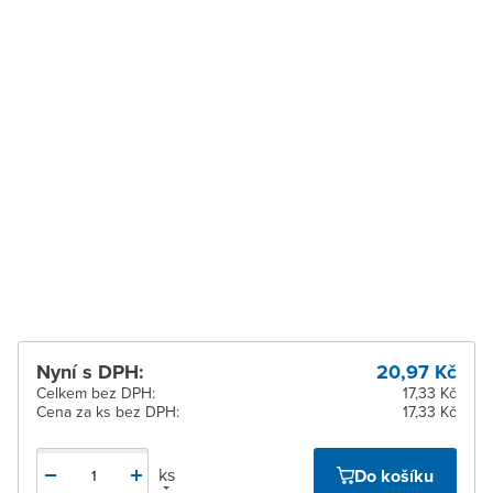
ks
Zábřeh
K vyzvednutí do 2
pracovních dnů
Zastávka u Brna
K vyzvednutí do 2
pracovních dnů
Zlín
Ihned k vyzvednutí 100-199
ks
Žďár nad Sázavou
Ihned k vyzvednutí 20 ks
Nyní s DPH:
20,97 Kč
Celkem bez DPH:
17,33 Kč
Cena za ks bez DPH:
17,33 Kč
ks
Do košíku