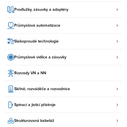
Prodlužky, zásuvky a adaptéry
Průmyslová automatizace
Slaboproudé technologie
Průmyslové vidlice a zásuvky
Rozvody VN a NN
Skříně, rozváděče a rozvodnice
Spínací a jistící přístroje
Strukturovaná kabeláž