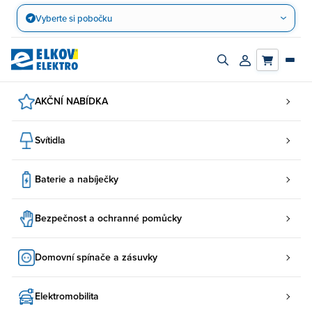
Přejít
Vyberte si pobočku
na
obsah
Zapnout/vypnout
Přihlásit/registro
vyhledávací
účet
panel
AKČNÍ NABÍDKA
Svítidla
Baterie a nabíječky
Bezpečnost a ochranné pomůcky
Domovní spínače a zásuvky
Elektromobilita