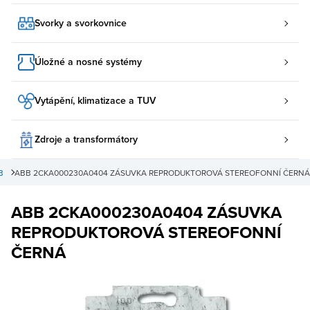
Svorky a svorkovnice
Úložné a nosné systémy
Vytápění, klimatizace a TUV
Zdroje a transformátory
B
ABB 2CKA000230A0404 ZÁSUVKA REPRODUKTOROVÁ STEREOFONNÍ ČERNÁ
ABB 2CKA000230A0404 ZÁSUVKA
REPRODUKTOROVÁ STEREOFONNÍ
ČERNÁ