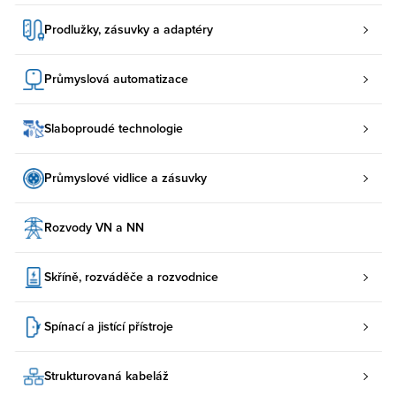
Prodlužky, zásuvky a adaptéry
Průmyslová automatizace
Slaboproudé technologie
Průmyslové vidlice a zásuvky
Rozvody VN a NN
Skříně, rozváděče a rozvodnice
Spínací a jistící přístroje
Strukturovaná kabeláž