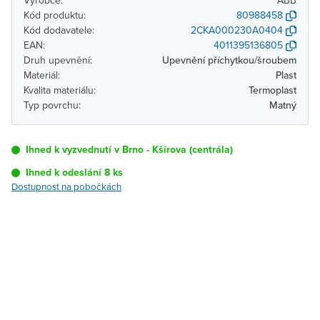
Výrobce:
ABB
Kód produktu:
80988458
Kód dodavatele:
2CKA000230A0404
EAN:
4011395136805
Druh upevnění:
Upevnění příchytkou/šroubem
Materiál:
Plast
Kvalita materiálu:
Termoplast
Typ povrchu:
Matný
Ihned k vyzvednutí v Brno - Kšírova (centrála)
Ihned k odeslání 8 ks
Dostupnost na pobočkách
Pobočka
Dostupnost
Brno - Kšírova
Ihned k vyzvednutí 8 ks