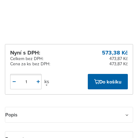
pracovních dnů
Žďár nad Sázavou
K vyzvednutí do 2
pracovních dnů
Nyní s DPH:
573,38 Kč
Celkem bez DPH:
473,87 Kč
Cena za ks bez DPH:
473,87 Kč
ks
Do košíku
Popis
Zásuvka reproduktorová stereofonní. Bezšroubové připojení
vodičů od reproduktoru (odpružené svorky). Svorky pro připojení