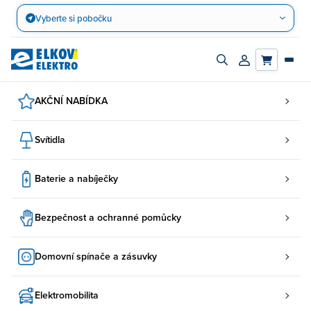
Přejít
Vyberte si pobočku
na
obsah
Zapnout/vypnout
Přihlásit/registro
vyhledávací
účet
panel
AKČNÍ NABÍDKA
Svítidla
Baterie a nabíječky
Bezpečnost a ochranné pomůcky
Domovní spínače a zásuvky
Elektromobilita