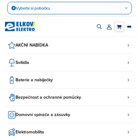
Přejít
Vyberte si pobočku
na
obsah
Zapnout/vypnout
Přihlásit/registro
vyhledávací
účet
panel
AKČNÍ NABÍDKA
Svítidla
Baterie a nabíječky
Bezpečnost a ochranné pomůcky
Domovní spínače a zásuvky
Elektromobilita