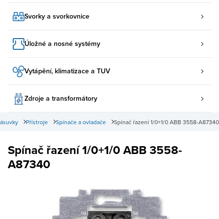
Svorky a svorkovnice
Úložné a nosné systémy
Vytápění, klimatizace a TUV
Zdroje a transformátory
zásuvky
Přístroje
Spínače a ovladače
Spínač řazení 1/0+1/0 ABB 3558-A87340
Spínač řazení 1/0+1/0 ABB 3558-
A87340