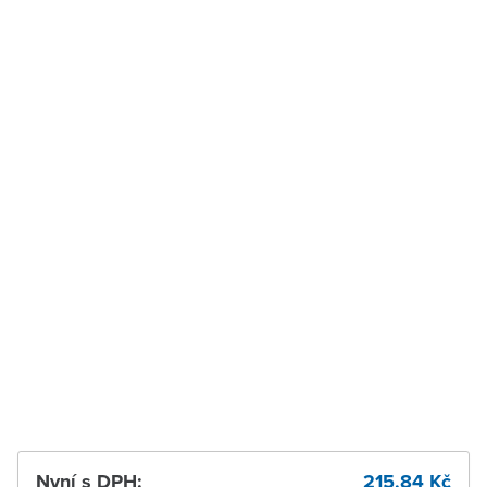
Velké Meziříčí
K vyzvednutí do 2
pracovních dnů
Vysoké Mýto
K vyzvednutí do 2
pracovních dnů
Zábřeh
K vyzvednutí do 2
pracovních dnů
Zastávka u Brna
K vyzvednutí do 2
pracovních dnů
Zlín
K vyzvednutí do 2
pracovních dnů
Žďár nad Sázavou
K vyzvednutí do 2
pracovních dnů
Nyní s DPH:
215,84 Kč