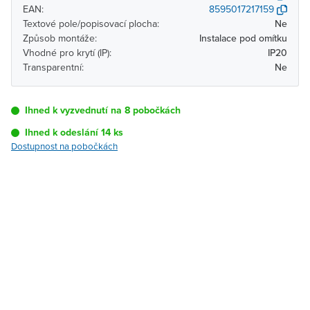
EAN:
8595017217159
Textové pole/popisovací plocha:
Ne
Způsob montáže:
Instalace pod omítku
Vhodné pro krytí (IP):
IP20
Transparentní:
Ne
Ihned k vyzvednutí na 8 pobočkách
Ihned k odeslání 14 ks
Dostupnost na pobočkách
Pobočka
Dostupnost
Brno - Kšírova
Ihned k vyzvednutí 14 ks
(centrála)
Brno - Řečkovice
K vyzvednutí do 2