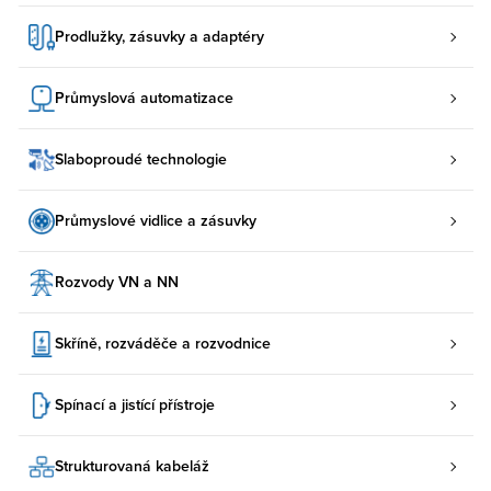
Prodlužky, zásuvky a adaptéry
Průmyslová automatizace
Slaboproudé technologie
Průmyslové vidlice a zásuvky
Rozvody VN a NN
Skříně, rozváděče a rozvodnice
Spínací a jistící přístroje
Strukturovaná kabeláž