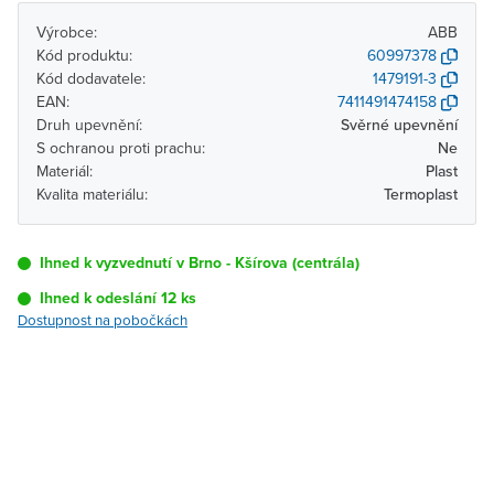
Výrobce:
ABB
Kód produktu:
60997378
Kód dodavatele:
1479191-3
EAN:
7411491474158
Druh upevnění:
Svěrné upevnění
S ochranou proti prachu:
Ne
Materiál:
Plast
Kvalita materiálu:
Termoplast
Ihned k vyzvednutí v Brno - Kšírova (centrála)
Ihned k odeslání 12 ks
Dostupnost na pobočkách
Pobočka
Dostupnost