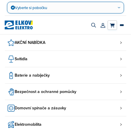
Přejít
Vyberte si pobočku
na
obsah
Zapnout/vypnout
Přihlásit/registro
vyhledávací
účet
panel
AKČNÍ NABÍDKA
Svítidla
Baterie a nabíječky
Bezpečnost a ochranné pomůcky
Domovní spínače a zásuvky
Elektromobilita