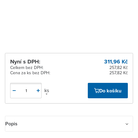
Zlín
K vyzvednutí do 2
pracovních dnů
Žďár nad Sázavou
K vyzvednutí do 2
pracovních dnů
Nyní s DPH:
311,96 Kč
Celkem bez DPH:
257,82 Kč
Cena za ks bez DPH:
257,82 Kč
ks
Do košíku
Popis