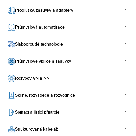
Prodlužky, zásuvky a adaptéry
Průmyslová automatizace
Slaboproudé technologie
Průmyslové vidlice a zásuvky
Rozvody VN a NN
Skříně, rozváděče a rozvodnice
Spínací a jistící přístroje
Strukturovaná kabeláž