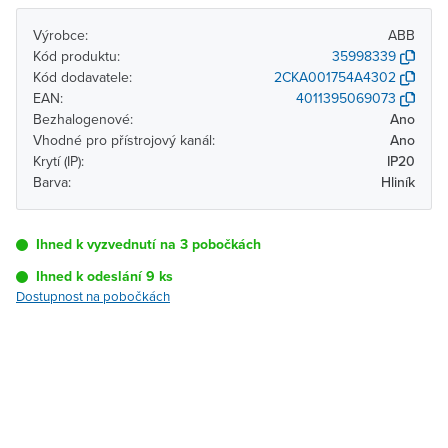
Výrobce:
ABB
Kód produktu:
35998339
Kód dodavatele:
2CKA001754A4302
EAN:
4011395069073
Bezhalogenové:
Ano
Vhodné pro přístrojový kanál:
Ano
Krytí (IP):
IP20
Barva:
Hliník
Ihned k vyzvednutí na 3 pobočkách
Ihned k odeslání 9 ks
Dostupnost na pobočkách
Pobočka
Dostupnost