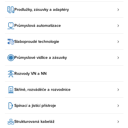
Prodlužky, zásuvky a adaptéry
Průmyslová automatizace
Slaboproudé technologie
Průmyslové vidlice a zásuvky
Rozvody VN a NN
Skříně, rozváděče a rozvodnice
Spínací a jistící přístroje
Strukturovaná kabeláž