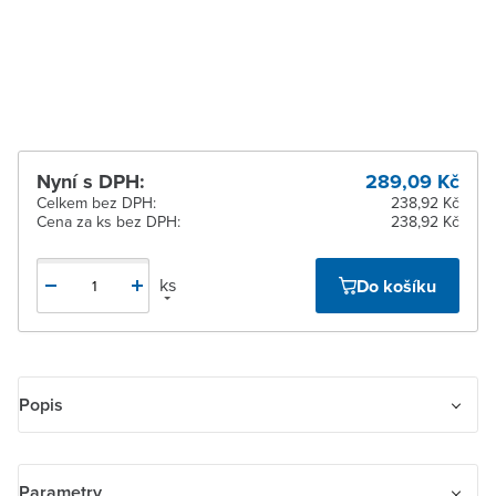
Žďár nad Sázavou
K vyzvednutí do 2
pracovních dnů
Nyní s DPH:
289,09 Kč
Celkem bez DPH:
238,92 Kč
Cena za ks bez DPH:
238,92 Kč
ks
Do košíku
Popis
Rámeček pro elektroinstalační přístroje, dvojnásobný
Parametry