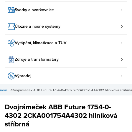
Svorky a svorkovnice
Úložné a nosné systémy
Vytápění, klimatizace a TUV
Zdroje a transformátory
Výprodej
inear
Dvojrámeček ABB Future 1754-0-4302 2CKA001754A4302 hliníková stříbrná
Dvojrámeček ABB Future 1754-0-
4302 2CKA001754A4302 hliníková
stříbrná