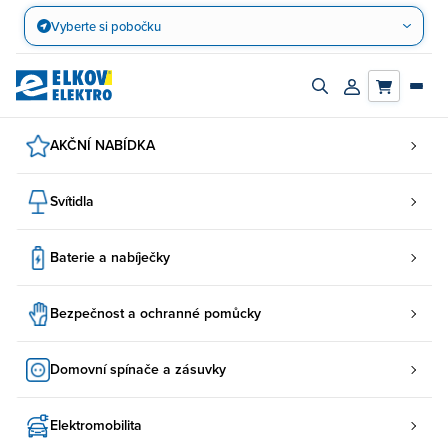
Přejít
Vyberte si pobočku
na
obsah
Zapnout/vypnout
Přihlásit/registro
vyhledávací
účet
panel
AKČNÍ NABÍDKA
Svítidla
Baterie a nabíječky
Bezpečnost a ochranné pomůcky
Domovní spínače a zásuvky
Elektromobilita