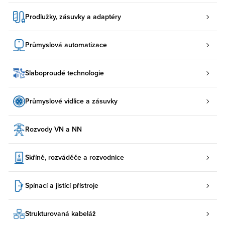
Prodlužky, zásuvky a adaptéry
Průmyslová automatizace
Slaboproudé technologie
Průmyslové vidlice a zásuvky
Rozvody VN a NN
Skříně, rozváděče a rozvodnice
Spínací a jistící přístroje
Strukturovaná kabeláž