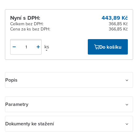
Nyní s DPH:
443,89 Kč
Celkem bez DPH:
366,85 Kč
Cena za ks bez DPH:
366,85 Kč
ks
Do košíku
Popis
Rámeček pro elektroinstalační přístroje, trojnásobný
Parametry
Název parametru
Hodnota
Dokumenty ke stažení
Barva
Černá