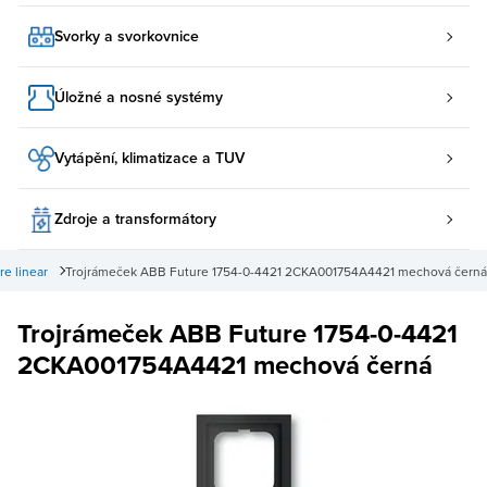
Svorky a svorkovnice
Úložné a nosné systémy
Vytápění, klimatizace a TUV
Zdroje a transformátory
e linear
Trojrámeček ABB Future 1754-0-4421 2CKA001754A4421 mechová černá
Trojrámeček ABB Future 1754-0-4421
2CKA001754A4421 mechová černá