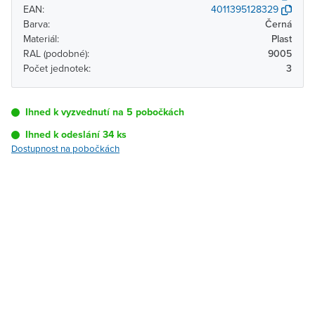
EAN:
4011395128329
Barva:
Černá
Materiál:
Plast
RAL (podobné):
9005
Počet jednotek:
3
Ihned k vyzvednutí na 5 pobočkách
Ihned k odeslání 34 ks
Dostupnost na pobočkách
Pobočka
Dostupnost
Brno - Kšírova
Ihned k vyzvednutí 34 ks
(centrála)
Brno - Řečkovice
K vyzvednutí do 2