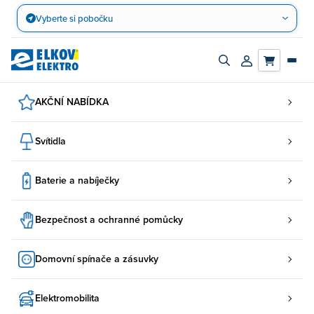
Přejít
Vyberte si pobočku
na
obsah
Zapnout/vypnout
Přihlásit/registro
vyhledávací
účet
panel
AKČNÍ NABÍDKA
Svítidla
Baterie a nabíječky
Bezpečnost a ochranné pomůcky
Domovní spínače a zásuvky
Elektromobilita