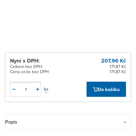
Zlín
Na objednání u
dodavatele
Žďár nad Sázavou
Na objednání u
dodavatele
Nyní s DPH:
207,96 Kč
Celkem bez DPH:
171,87 Kč
Cena za ks bez DPH:
171,87 Kč
ks
Do košíku
Popis