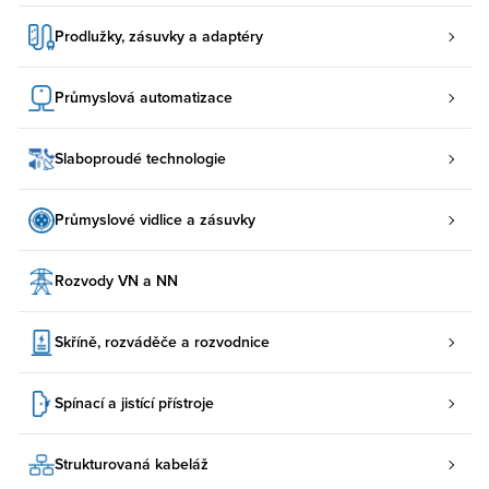
Prodlužky, zásuvky a adaptéry
Průmyslová automatizace
Slaboproudé technologie
Průmyslové vidlice a zásuvky
Rozvody VN a NN
Skříně, rozváděče a rozvodnice
Spínací a jistící přístroje
Strukturovaná kabeláž