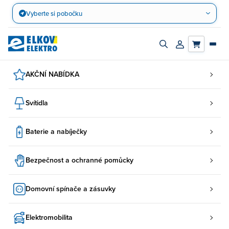
Přejít
Vyberte si pobočku
na
obsah
Zapnout/vypnout
Přihlásit/registro
vyhledávací
účet
panel
AKČNÍ NABÍDKA
Svítidla
Baterie a nabíječky
Bezpečnost a ochranné pomůcky
Domovní spínače a zásuvky
Elektromobilita