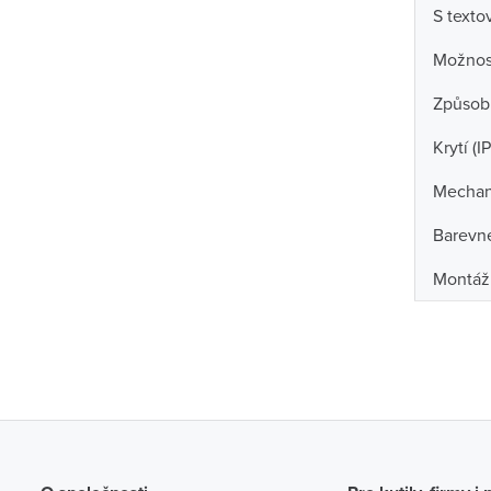
S text
Možnos
Způsob 
Krytí (IP
Mechan
Barevn
Montáž