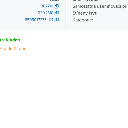
Samostatná uzemňovací pří
387710
Stíněný kryt:
R302518
Kategorie:
8595017273407
í v Kladno
kle do 12 dnů
Dostupnost
centrála)
Na objednání obvykle do 12 dnů
ce
Na objednání obvykle do 12 dnů
Na objednání obvykle do 12 dnů