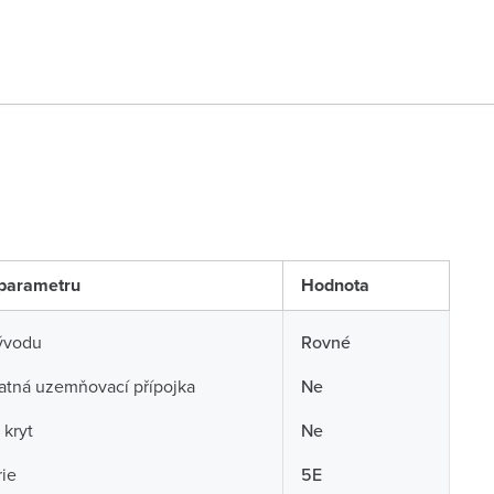
parametru
Hodnota
ývodu
Rovné
atná uzemňovací přípojka
Ne
 kryt
Ne
ie
5E