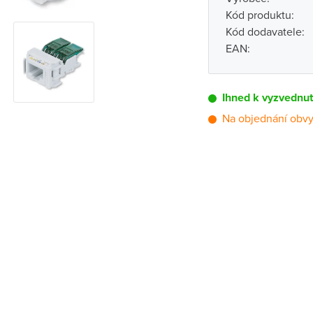
Kód produktu:
Kód dodavatele:
EAN:
Ihned k vyzvednut
Na objednání obvy
Pobočka
Brno - Kšírova (
Brno - Řečkovi
Blansko