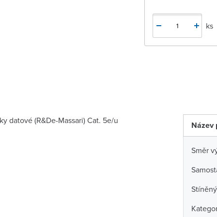
ks
vky datové (R&De-Massari) Cat. 5e/u
Název 
Směr v
Samost
Stíněný
Kategor