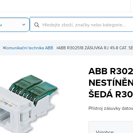
u
Nahrát obrázek produktu
Skenování čárové
Komunikační technika ABB
ABB R302518 ZÁSUVKA RJ 45-8 CAT. 5
ABB R302
NESTÍNĚN
ŠEDÁ R30
Přístroj zásuvky dato
Výrobce: