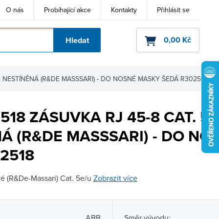
O nás
Probíhající akce
Kontakty
Přihlásit se
0,00 Kč
Hledat
ho kódu
E NESTÍNĚNÁ (R&DE MASSSARI) - DO NOSNÉ MASKY ŠEDÁ R302518
518 ZÁSUVKA RJ 45-8 CAT. 5E
Á (R&DE MASSSARI) - DO NO
2518
vé (R&De-Massari) Cat. 5e/u
Zobrazit více
ABB
Směr vývodu: