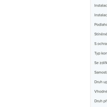
Instala
Instala
Podlah
Stíněné
S ochra
Typ ko
Se zdíř
Samosta
Druh u
Vhodné 
Druh př