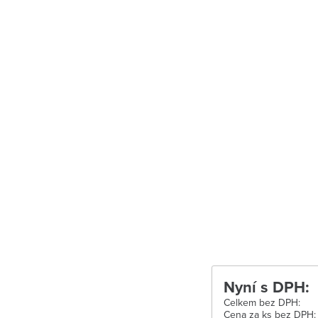
Uherské Hradiš
Uherské Hradišt
Velké Meziříčí
Vysoké Mýto
Zábřeh
Zastávka u Brn
Zlín
Žďár nad Sáza
Nyní s DPH:
Celkem bez DPH:
Cena za ks bez DPH: