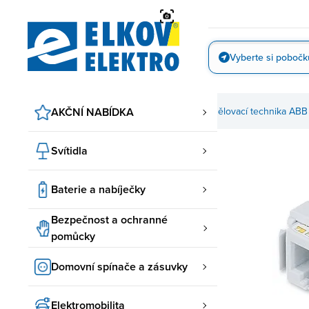
Přejít
na
obsah
Vyberte si pobočk
Vyfotit
a zásuvky
ABB spínače a zásuvky
AKČNÍ NABÍDKA
Přístroje
Sdělovací technika ABB
Svítidla
Baterie a nabíječky
Bezpečnost a ochranné
pomůcky
Domovní spínače a zásuvky
Elektromobilita