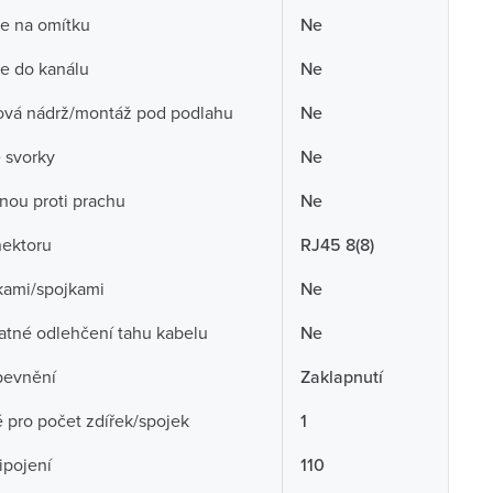
ce na omítku
Ne
ce do kanálu
Ne
ová nádrž/montáž pod podlahu
Ne
 svorky
Ne
nou proti prachu
Ne
nektoru
RJ45 8(8)
kami/spojkami
Ne
tné odlehčení tahu kabelu
Ne
pevnění
Zaklapnutí
pro počet zdířek/spojek
1
ipojení
110