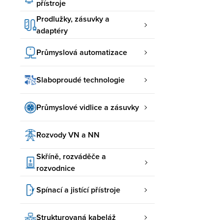
přístroje
Prodlužky, zásuvky a
adaptéry
Průmyslová automatizace
Slaboproudé technologie
Průmyslové vidlice a zásuvky
Rozvody VN a NN
Skříně, rozváděče a
rozvodnice
Spínací a jistící přístroje
Strukturovaná kabeláž