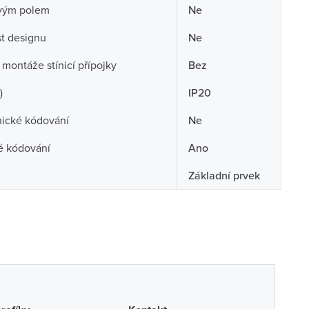
ovým polem
Ne
t designu
Ne
montáže stínicí přípojky
Bez
)
IP20
ické kódování
Ne
é kódování
Ano
Základní prvek