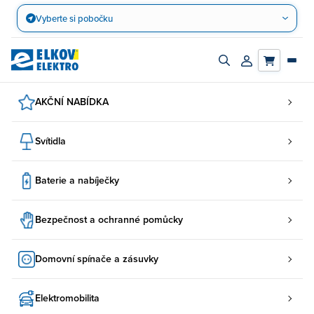
Přejít
Vyberte si pobočku
na
obsah
Zapnout/vypnout
Přihlásit/registro
vyhledávací
účet
panel
AKČNÍ NABÍDKA
Svítidla
Baterie a nabíječky
Bezpečnost a ochranné pomůcky
Domovní spínače a zásuvky
Elektromobilita