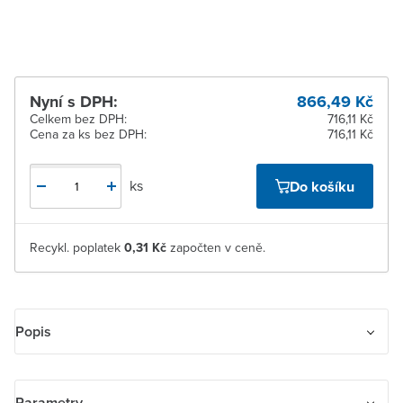
pracovních dnů
Nyní s DPH:
866,49 Kč
Celkem bez DPH:
716,11 Kč
Cena za ks bez DPH:
716,11 Kč
ks
Do košíku
Recykl. poplatek
0,31 Kč
započten v ceně.
Popis
ABB 1SCA105382R1001 OT63FT3 výkonový odpínač 3pólový 63
A
Parametry