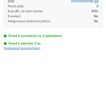
EAN:
6417019393186
Počet pólů:
3
Krytí (IP), na čelní straně:
IP20
S aretací:
Ne
Integrovaný motorový pohon:
Ne
Ihned k vyzvednutí na 2 pobočkách
Ihned k odeslání 2 ks
Dostupnost na pobočkách
Pobočka
Dostupnost
Brno - Kšírova
Ihned k vyzvednutí 2 ks
(centrála)
Brno - Řečkovice
K vyzvednutí do 2