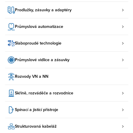
Prodlužky, zásuvky a adaptéry
Průmyslová automatizace
Slaboproudé technologie
Průmyslové vidlice a zásuvky
Rozvody VN a NN
Skříně, rozváděče a rozvodnice
Spínací a jistící přístroje
Strukturovaná kabeláž