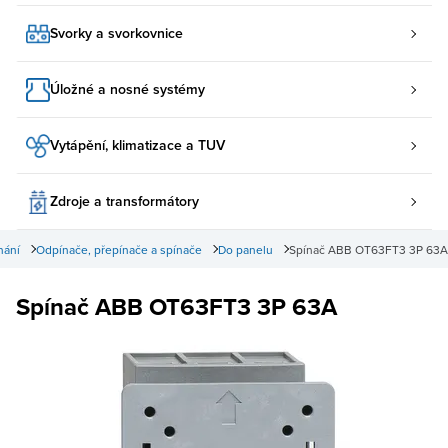
Svorky a svorkovnice
Úložné a nosné systémy
Vytápění, klimatizace a TUV
Zdroje a transformátory
nání
Odpínače, přepínače a spínače
Do panelu
Spínač ABB OT63FT3 3P 63A
Spínač ABB OT63FT3 3P 63A