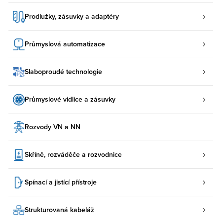
Prodlužky, zásuvky a adaptéry
Průmyslová automatizace
Slaboproudé technologie
Průmyslové vidlice a zásuvky
Rozvody VN a NN
Skříně, rozváděče a rozvodnice
Spínací a jistící přístroje
Strukturovaná kabeláž