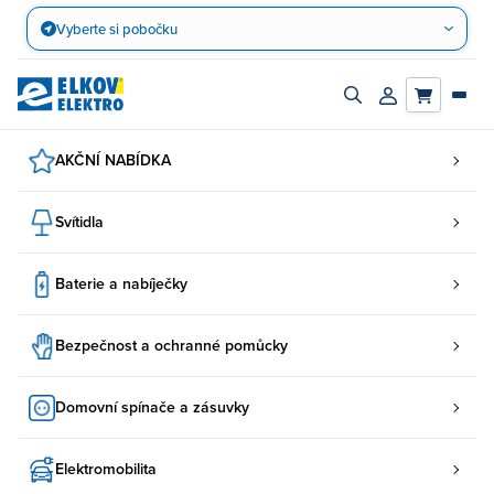
Přejít
Vyberte si pobočku
na
obsah
Zapnout/vypnout
Přihlásit/registro
vyhledávací
účet
panel
AKČNÍ NABÍDKA
Svítidla
Baterie a nabíječky
Bezpečnost a ochranné pomůcky
Domovní spínače a zásuvky
Elektromobilita