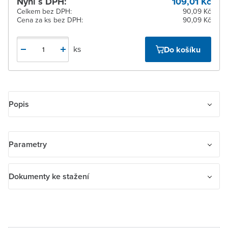
Nyní s DPH:
109,01 Kč
Celkem bez DPH:
90,09 Kč
Cena za ks bez DPH:
90,09 Kč
ks
Do košíku
Popis
Přístroj zásuvky telefonní Modular Jack RJ 12-6 Cat. 3
Parametry
Název parametru
Hodnota
Dokumenty ke stažení
Směr vývodu
Rovné
Dokumenty ke stažení
Samostatná uzemňovací přípojka
Ne
prohl_ABB_ujisteni_2017_cz.pdf