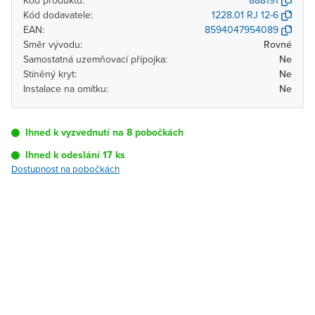
Kód produktu:
888191
Kód dodavatele:
1228.01 RJ 12-6
EAN:
8594047954089
Směr vývodu:
Rovné
Samostatná uzemňovací přípojka:
Ne
Stíněný kryt:
Ne
Instalace na omítku:
Ne
Ihned k vyzvednutí na 8 pobočkách
Ihned k odeslání 17 ks
Dostupnost na pobočkách
Pobočka
Dostupnost
Brno - Kšírova
Ihned k vyzvednutí 17 ks
(centrála)