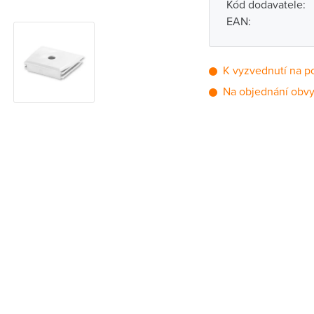
Kód dodavatele:
EAN:
K vyzvednutí na p
Na objednání obvy
Pobočka
Brno - Kšírova (
Brno - Řečkovi
Blansko
Bystřice nad P