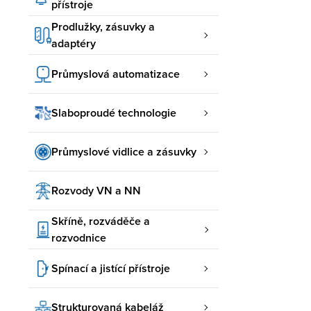
přístroje
Prodlužky, zásuvky a
adaptéry
Průmyslová automatizace
Slaboproudé technologie
Průmyslové vidlice a zásuvky
Rozvody VN a NN
Skříně, rozváděče a
rozvodnice
Spínací a jistící přístroje
Strukturovaná kabeláž