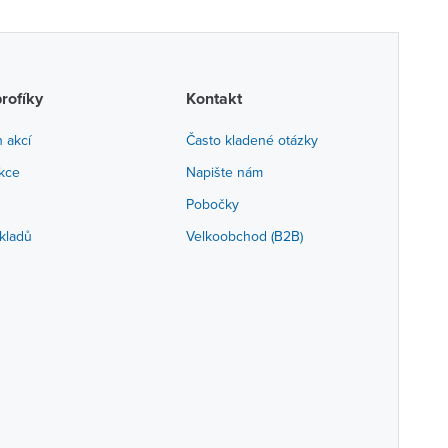
profíky
Kontakt
h akcí
Často kladené otázky
akce
Napište nám
Pobočky
kladů
Velkoobchod (B2B)