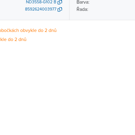
Barva:
ND3558-G102 B
Řada:
8592624003977
obočkách obvykle do 2 dnů
kle do 2 dnů
Dostupnost
centrála)
Na objednání obvykle do 2 dnů
ce
Na objednání obvykle do 2 dnů
Na objednání obvykle do 2 dnů
ernštejnem
Na objednání obvykle do 2 dnů