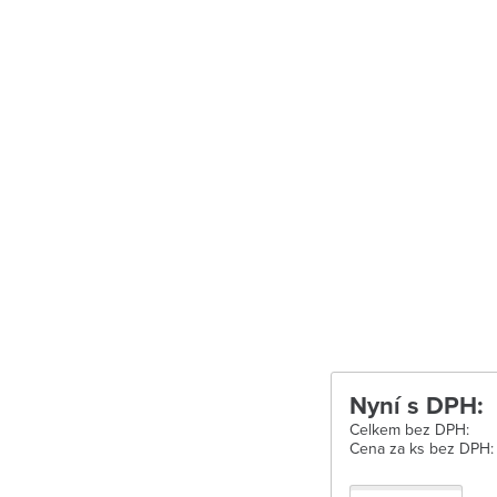
Uherské Hradišt
Velké Meziříčí
Vysoké Mýto
Zábřeh
Zastávka u Brn
Zlín
Žďár nad Sáza
Nyní s DPH:
Celkem bez DPH:
Cena za ks bez DPH: