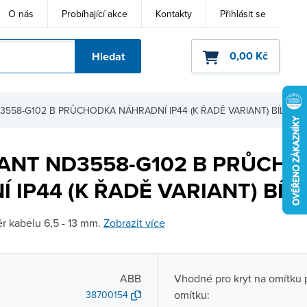
O nás
Probíhající akce
Kontakty
Přihlásit se
0,00 Kč
Hledat
ho kódu
3558-G102 B PRŮCHODKA NÁHRADNÍ IP44 (K ŘADĚ VARIANT) BÍLÁ
IANT ND3558-G102 B PRŮCH
 IP44 (K ŘADĚ VARIANT) BÍL
r kabelu 6,5 - 13 mm.
Zobrazit více
ABB
Vhodné pro kryt na omítku p
omítku:
38700154