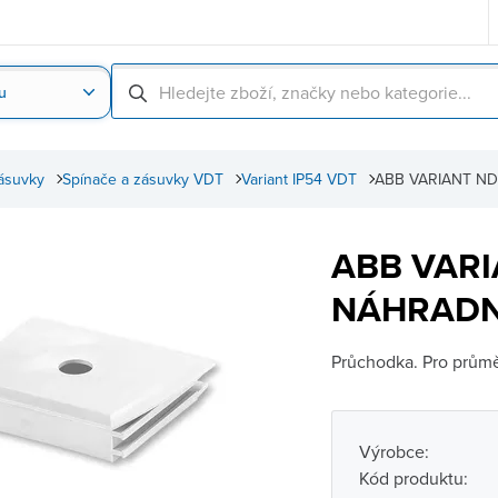
u
Nahrát obrázek produktu
Skenování čárové
ásuvky
Spínače a zásuvky VDT
Variant IP54 VDT
ABB VARIANT ND
ABB VAR
NÁHRADNÍ
Průchodka. Pro průmě
Výrobce:
Kód produktu: