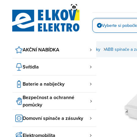
Přejít
na
obsah
Vyberte si pobočk
Vyfotit
AKČNÍ NABÍDKA
Domovní spínače a zásuvky
ABB spínače a z
Svítidla
Baterie a nabíječky
Bezpečnost a ochranné
pomůcky
Domovní spínače a zásuvky
Elektromobilita