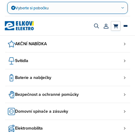
Přejít
Vyberte si pobočku
na
obsah
Zapnout/vypnout
Přihlásit/registro
vyhledávací
účet
panel
AKČNÍ NABÍDKA
Svítidla
Baterie a nabíječky
Bezpečnost a ochranné pomůcky
Domovní spínače a zásuvky
Elektromobilita