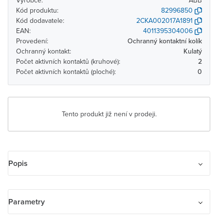
Výrobce:
ABB
Kód produktu:
82996850
Kód dodavatele:
2CKA002017A1891
EAN:
4011395304006
Provedení:
Ochranný kontaktní kolík
Ochranný kontakt:
Kulatý
Počet aktivních kontaktů (kruhové):
2
Počet aktivních kontaktů (ploché):
0
Tento produkt již není v prodeji.
Popis
Zásuvka jednonásobná s ochranným kolíkem, clonkami a USB
nabíjením
Parametry
barevná varianta: studio bílá