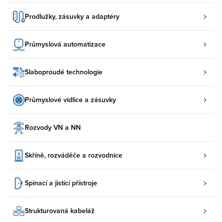
Prodlužky, zásuvky a adaptéry
Průmyslová automatizace
Slaboproudé technologie
Průmyslové vidlice a zásuvky
Rozvody VN a NN
Skříně, rozváděče a rozvodnice
Spínací a jistící přístroje
Strukturovaná kabeláž