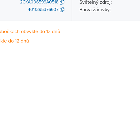
Světelný zdroj:
2CKA006599A0518
Barva žárovky:
4011395376607
obočkách obvykle do 12 dnů
kle do 12 dnů
Dostupnost
centrála)
Na objednání obvykle do 12 dnů
ce
Na objednání obvykle do 12 dnů
Na objednání obvykle do 12 dnů
ernštejnem
Na objednání obvykle do 12 dnů