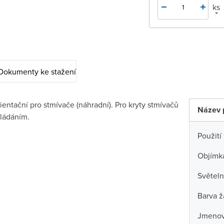
ks
Dokumenty ke stažení
entační pro stmívače (náhradní). Pro kryty stmívačů
Název 
ládáním.
Použití 
Objímka
Světeln
Barva ž
Jmenovi