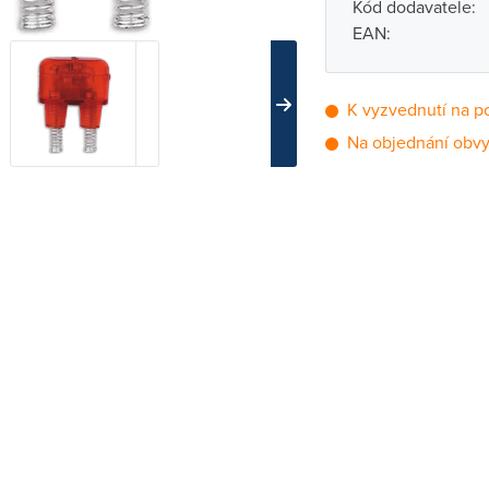
Kód dodavatele:
EAN:
K vyzvednutí na p
Na objednání obvy
Pobočka
Brno - Kšírova (
Brno - Řečkovi
Blansko
Bystřice nad P