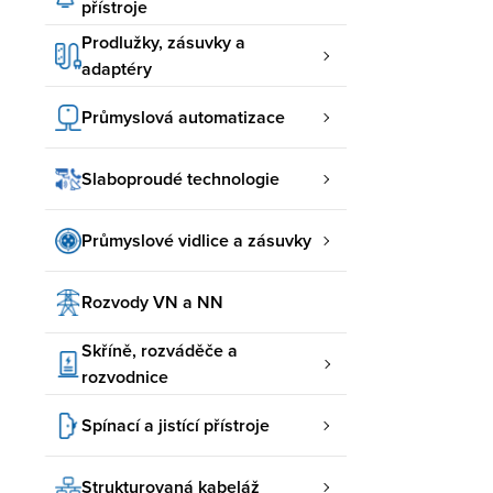
přístroje
Prodlužky, zásuvky a
adaptéry
Průmyslová automatizace
Slaboproudé technologie
Průmyslové vidlice a zásuvky
Rozvody VN a NN
Skříně, rozváděče a
rozvodnice
Spínací a jistící přístroje
Strukturovaná kabeláž