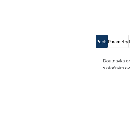
Popis
Parametry
Doutnavka ori
s otočným ov