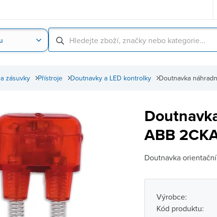
u
Nahrát obrázek produktu
Skenování čárové
 a zásuvky
Přístroje
Doutnavky a LED kontrolky
Doutnavka náhrad
Doutnavka
ABB 2CKA
Doutnavka orientační
Výrobce:
Kód produktu: