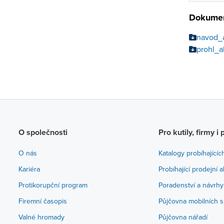
Dokumen
navod_
prohl_
O společnosti
Pro kutily, firmy i 
O nás
Katalogy probíhajícíc
Kariéra
Probíhající prodejní 
Protikorupční program
Poradenství a návrhy
Firemní časopis
Půjčovna mobilních s
Valné hromady
Půjčovna nářadí