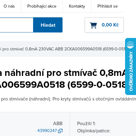
O nás
Probíhající akce
Kontakty
Přihlásit se
0,00 Kč
Hledat
ho kódu
ní pro stmívač 0,8mA 230VAC ABB 2CKA006599A0518 (6599-0-0518)
 náhradní pro stmívač 0,8mA
006599A0518 (6599-0-0518)
 pro stmívače (náhradní). Pro kryty stmívačů s otočným ovládání
ABB
Použití 1:
Objímka/patice:
43990247