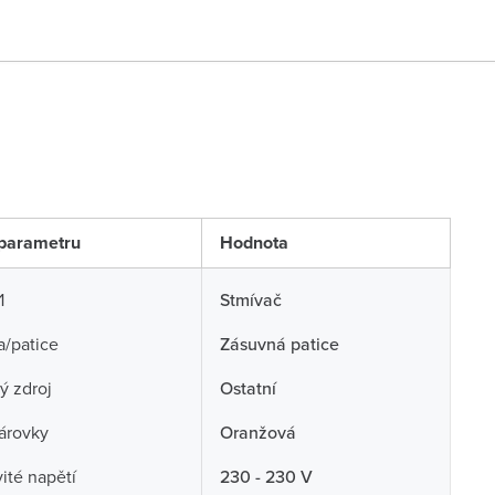
parametru
Hodnota
1
Stmívač
/patice
Zásuvná patice
ý zdroj
Ostatní
árovky
Oranžová
té napětí
230 - 230 V