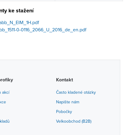
ty ke stažení
abb_N_EIM_1H.pdf
abb_1511-0-0116_2066_U_2016_de_en.pdf
profíky
Kontakt
h akcí
Často kladené otázky
akce
Napište nám
Pobočky
kladů
Velkoobchod (B2B)