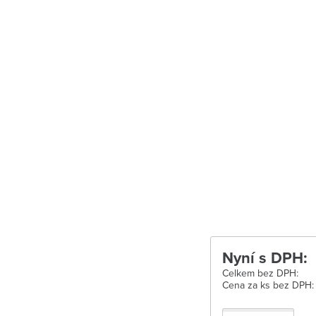
Uherské Hradišt
Velké Meziříčí
Vysoké Mýto
Zábřeh
Zastávka u Brn
Zlín
Žďár nad Sáza
Nyní s DPH:
Celkem bez DPH:
Cena za ks bez DPH: