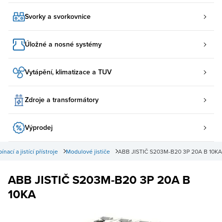
Svorky a svorkovnice
Úložné a nosné systémy
Vytápění, klimatizace a TUV
Zdroje a transformátory
Výprodej
ínací a jistící přístroje
Modulové jističe
ABB JISTIČ S203M-B20 3P 20A B 10KA
ABB JISTIČ S203M-B20 3P 20A B
10KA