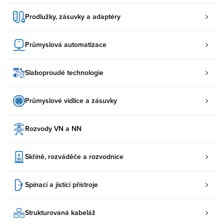
Prodlužky, zásuvky a adaptéry
Průmyslová automatizace
Slaboproudé technologie
Průmyslové vidlice a zásuvky
Rozvody VN a NN
Skříně, rozváděče a rozvodnice
Spínací a jistící přístroje
Strukturovaná kabeláž