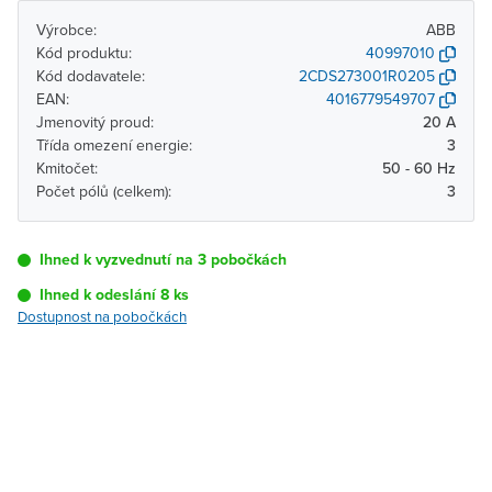
Výrobce:
ABB
Kód produktu:
40997010
Kód dodavatele:
2CDS273001R0205
EAN:
4016779549707
Jmenovitý proud:
20 A
Třída omezení energie:
3
Kmitočet:
50 - 60 Hz
Počet pólů (celkem):
3
Ihned k vyzvednutí na 3 pobočkách
Ihned k odeslání 8 ks
Dostupnost na pobočkách
Pobočka
Dostupnost