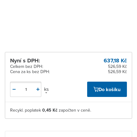
Zlín
K vyzvednutí do 2
pracovních dnů
Žďár nad Sázavou
K vyzvednutí do 2
pracovních dnů
Nyní s DPH:
637,18 Kč
Celkem bez DPH:
526,59 Kč
Cena za ks bez DPH:
526,59 Kč
ks
Do košíku
Recykl. poplatek
0,45 Kč
započten v ceně.