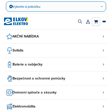
Přejít
Vyberte si pobočku
na
obsah
Zapnout/vypnout
Přihlásit/registro
vyhledávací
účet
panel
AKČNÍ NABÍDKA
Svítidla
Baterie a nabíječky
Bezpečnost a ochranné pomůcky
Domovní spínače a zásuvky
Elektromobilita