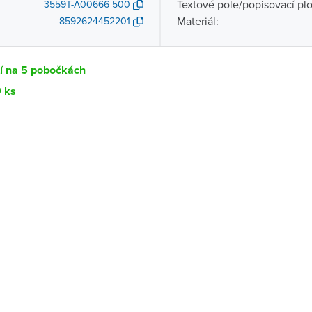
Textové pole/popisovací pl
3559T-A00666 500
Materiál:
8592624452201
tí na 5 pobočkách
9 ks
Dostupnost
centrála)
Ihned k vyzvednutí 9 ks
ce
K vyzvednutí do 2 pracovních dnů
K vyzvednutí do 2 pracovních dnů
ernštejnem
K vyzvednutí do 2 pracovních dnů