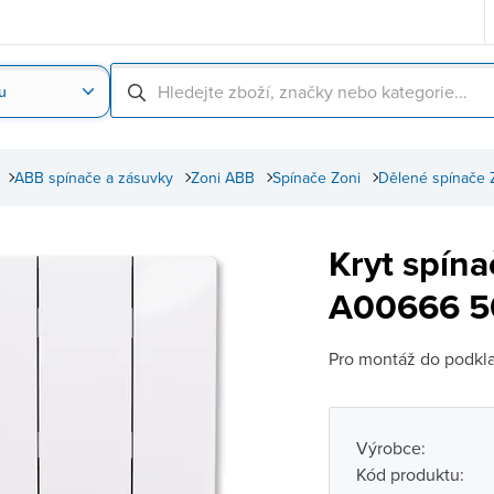
u
Nahrát obrázek produktu
Skenování čárové
ABB spínače a zásuvky
Zoni ABB
Spínače Zoni
Dělené spínače 
Kryt spín
A00666 50
Pro montáž do podklad
Výrobce:
Kód produktu: