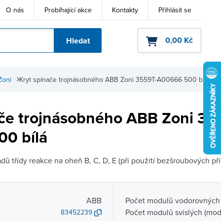
O nás
Probíhající akce
Kontakty
Přihlásit se
0,00 Kč
Hledat
ho kódu
Zoni
Kryt spínače trojnásobného ABB Zoni 3559T-A00666 500 bílá
ače trojnásobného ABB Zoni 35
0 bílá
ů třídy reakce na oheň B, C, D, E (při použití bezšroubových přís
ABB
Počet modulů vodorovných 
Počet modulů svislých (mod
83452239