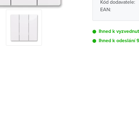
Kód dodavatele:
EAN:
Ihned k vyzvednu
Ihned k odeslání 
Pobočka
Brno - Kšírova (
Brno - Řečkovi
Blansko
Bystřice nad P