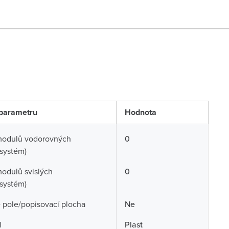
parametru
Hodnota
modulů vodorovných
0
systém)
odulů svislých
0
systém)
 pole/popisovací plocha
Ne
l
Plast