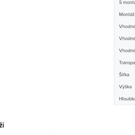
S mont
Montáž
Vhodné 
Vhodné 
Vhodné
Transpa
Šířka
Výška
Hloubk
ži