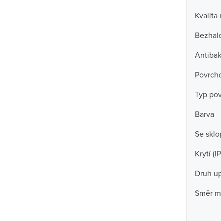
Kvalita
Bezhal
Antibak
Povrch
Typ po
Barva
Se skl
Krytí (IP
Druh u
Směr m