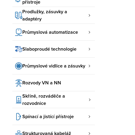
přístroje
Prodlužky, zásuvky a
adaptéry
Průmyslová automatizace
Slaboproudé technologie
Průmyslové vidlice a zásuvky
Rozvody VN a NN
Skříně, rozváděče a
rozvodnice
Spínací a jistící přístroje
Strukturovaná kabeláž