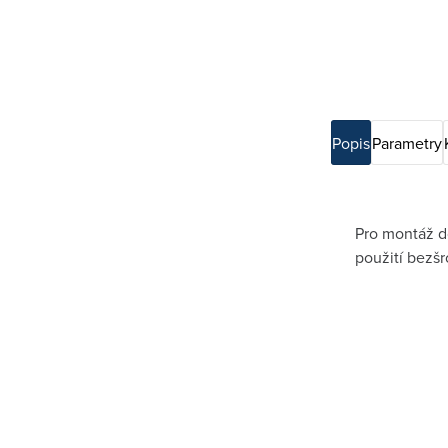
Popis
Parametry
Pro montáž do
použití bezšr