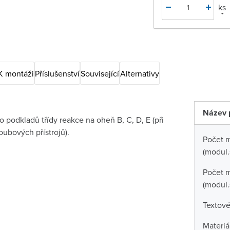
ks
K montáži
Příslušenství
Související
Alternativy
Název 
 podkladů třídy reakce na oheň B, C, D, E (při
oubových přístrojů).
Počet 
(modul.
Počet m
(modul.
Textové
Materiá