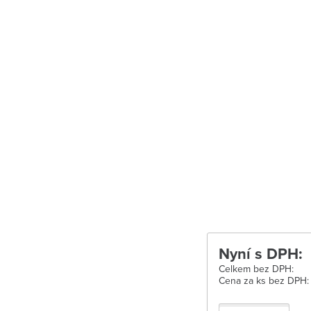
Uherské Hradišt
Velké Meziříčí
Vysoké Mýto
Zábřeh
Zastávka u Brn
Zlín
Žďár nad Sáza
Nyní s DPH:
Celkem bez DPH:
Cena za ks bez DPH: