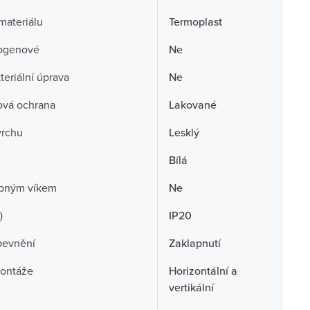
 materiálu
Termoplast
ogenové
Ne
teriální úprava
Ne
ová ochrana
Lakované
vrchu
Lesklý
Bílá
opným víkem
Ne
)
IP20
pevnění
Zaklapnutí
ontáže
Horizontální a
vertikální