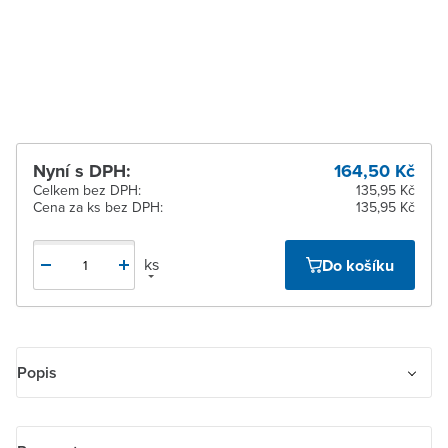
dodavatele
Žďár nad Sázavou
Na objednání u
dodavatele
Nyní s DPH:
164,50 Kč
Celkem bez DPH:
135,95 Kč
Cena za ks bez DPH:
135,95 Kč
ks
Do košíku
Popis
Kryt stmívače s otočným ovladačem. S upevňovací maticí. S
distančním kroužkem pro 6514-0-0111. Osvětlení krytu doutnavkou