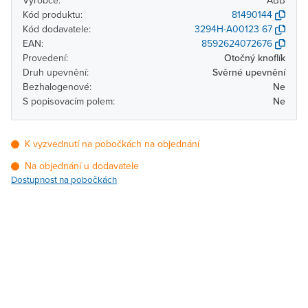
Výrobce:
ABB
Kód produktu:
81490144
Kód dodavatele:
3294H-A00123 67
EAN:
8592624072676
Provedení:
Otočný knoflík
Druh upevnění:
Svěrné upevnění
Bezhalogenové:
Ne
S popisovacím polem:
Ne
K vyzvednutí na pobočkách na objednání
Na objednání u dodavatele
Dostupnost na pobočkách
Pobočka
Dostupnost
Brno - Kšírova (centrála)
Na objednání u