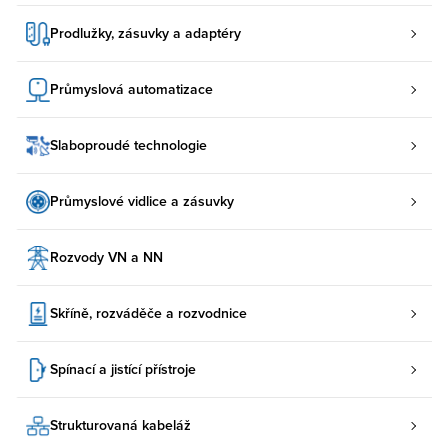
Prodlužky, zásuvky a adaptéry
Průmyslová automatizace
Slaboproudé technologie
Průmyslové vidlice a zásuvky
Rozvody VN a NN
Skříně, rozváděče a rozvodnice
Spínací a jistící přístroje
Strukturovaná kabeláž