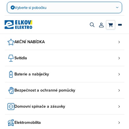
Přejít
Vyberte si pobočku
na
obsah
Zapnout/vypnout
Přihlásit/registro
vyhledávací
účet
panel
AKČNÍ NABÍDKA
Svítidla
Baterie a nabíječky
Bezpečnost a ochranné pomůcky
Domovní spínače a zásuvky
Elektromobilita