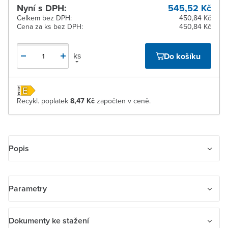
Nyní s DPH:
545,52 Kč
Celkem bez DPH:
450,84 Kč
Cena za ks bez DPH:
450,84 Kč
ks
Do košíku
Recykl. poplatek
8,47 Kč
započten v ceně.
Popis
Osvětlete své prostory jemným a příjemným světlem pomocí
Parametry
vestavného LED panelu od výrobce INTEC.
S bílým světlem o teplotě 4000K a s hliníkovou konstrukcí a bílým
akrylátovým difuzorem, tento LED panel dodává vašemu prostoru
Název parametru
Hodnota
Dokumenty ke stažení
moderní vzhled spojený s příjemným osvětlením.