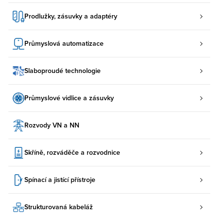
Prodlužky, zásuvky a adaptéry
Průmyslová automatizace
Slaboproudé technologie
Průmyslové vidlice a zásuvky
Rozvody VN a NN
Skříně, rozváděče a rozvodnice
Spínací a jistící přístroje
Strukturovaná kabeláž