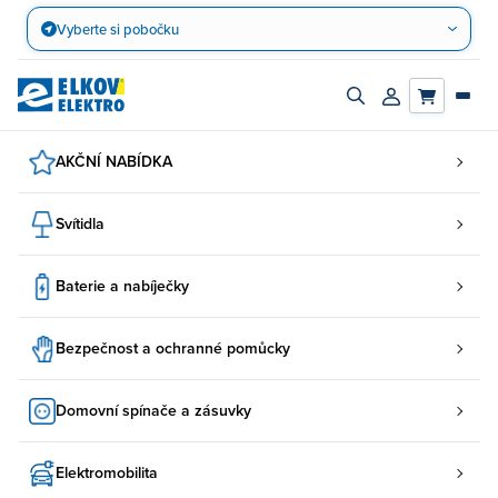
Přejít
Vyberte si pobočku
na
obsah
Zapnout/vypnout
Přihlásit/registro
vyhledávací
účet
panel
AKČNÍ NABÍDKA
Svítidla
Baterie a nabíječky
Bezpečnost a ochranné pomůcky
Domovní spínače a zásuvky
Elektromobilita