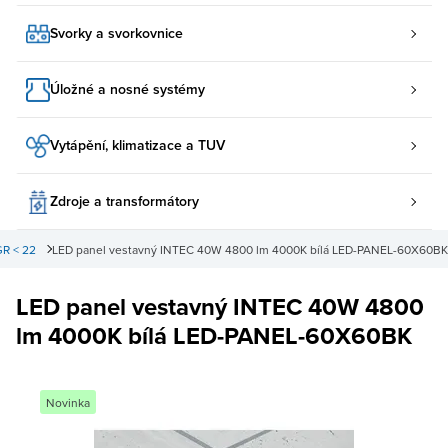
Svorky a svorkovnice
Úložné a nosné systémy
Vytápění, klimatizace a TUV
Zdroje a transformátory
GR < 22
LED panel vestavný INTEC 40W 4800 lm 4000K bílá LED-PANEL-60X60BK
LED panel vestavný INTEC 40W 4800
lm 4000K bílá LED-PANEL-60X60BK
Novinka