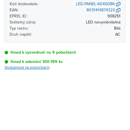
Kód dodavatele:
LED-PANEL-60X60BK
EAN:
8031414874323
EPREL ID:
938251
Světelný zdroj:
LED nevyměnitelná
Typ rastru:
Bílá
Druh napětí:
AC
Ihned k vyzvednutí na 9 pobočkách
Ihned k odeslání 100-199 ks
Dostupnost na pobočkách
Pobočka
Dostupnost
Brno - Kšírova
Ihned k vyzvednutí 100-199
(centrála)
ks