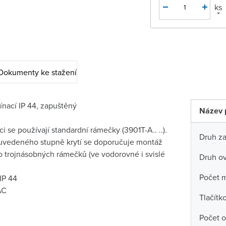
ks
Dokumenty ke stažení
ínací IP 44, zapuštěný
Název 
i se používají standardní rámečky (3901T-A.. ..).
Druh za
í uvedeného stupně krytí se doporučuje montáž
 trojnásobných rámečků (ve vodorovné i svislé
Druh ov
Počet m
 IP 44
AC
Tlačítk
Počet o