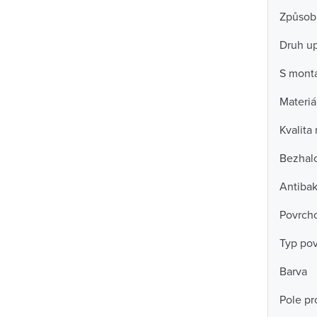
Způsob
Druh u
S mont
Materiá
Kvalita
Bezhal
Antibak
Povrch
Typ po
Barva
Pole pro