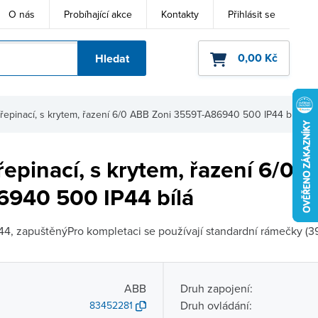
O nás
Probíhající akce
Kontakty
Přihlásit se
0,00 Kč
Hledat
ho kódu
řepinací, s krytem, řazení 6/0 ABB Zoni 3559T-A86940 500 IP44 bílá
epinací, s krytem, řazení 6/0 
940 500 IP44 bílá
44, zapuštěnýPro kompletaci se používají standardní rámečky (39
ABB
Druh zapojení:
Druh ovládání:
83452281