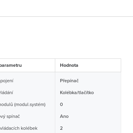
parametru
Hodnota
pojení
Přepínač
ládání
Kolébka/tlačítko
odulů (modul.systém)
0
ový spínač
Ano
vládacích kolébek
2