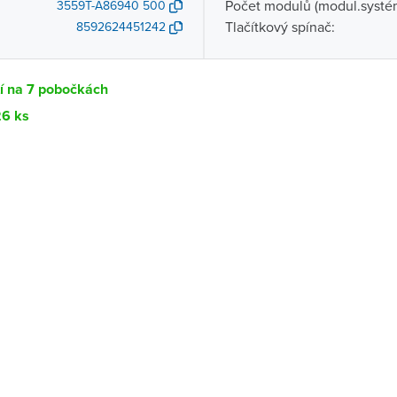
Počet modulů (modul.systé
3559T-A86940 500
Tlačítkový spínač:
8592624451242
í na 7 pobočkách
26 ks
Dostupnost
centrála)
Ihned k vyzvednutí 26 ks
ce
K vyzvednutí do 2 pracovních dnů
Ihned k vyzvednutí 3 ks
ernštejnem
K vyzvednutí do 2 pracovních dnů