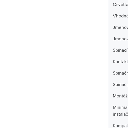
Osvětle
Vhodné 
Jmenovi
Jmenov
Spínací
Kontakt
Spínač 
Spínač 
Montáž
Minimál
instala
Kompati