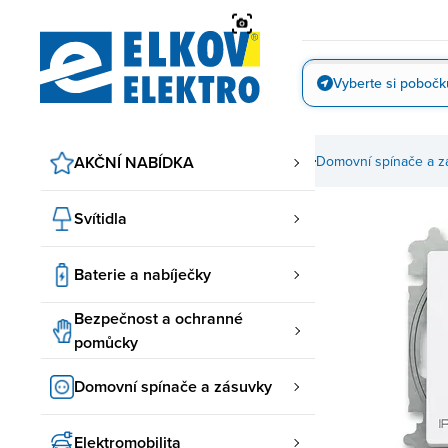
Přejít
na
obsah
Vyberte si pobočk
Vyfotit
AKČNÍ NABÍDKA
Domovní spínače a z
Svítidla
Baterie a nabíječky
Bezpečnost a ochranné
pomůcky
Domovní spínače a zásuvky
Elektromobilita