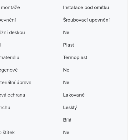
 montáže
Instalace pod omítku
pevnění
Šroubovací upevnění
ážní deskou
Ne
l
Plast
 materiálu
Termoplast
ogenové
Ne
teriální úprava
Ne
ová ochrana
Lakované
vrchu
Lesklý
Bílá
 štítek
Ne