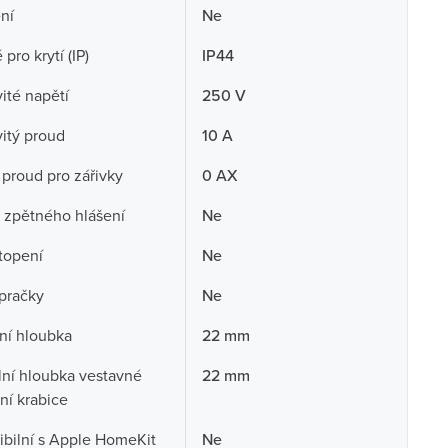
ní
Ne
pro krytí (IP)
IP44
té napětí
250 V
itý proud
10 A
 proud pro zářivky
0 AX
 zpětného hlášení
Ne
topení
Ne
pračky
Ne
ní hloubka
22 mm
ní hloubka vestavné
22 mm
ční krabice
bilní s Apple HomeKit
Ne