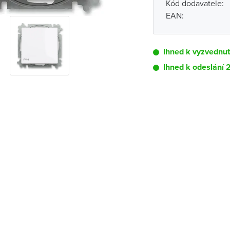
Kód dodavatele:
EAN:
Ihned k vyzvednut
Ihned k odeslání 
Pobočka
Brno - Kšírova (
Brno - Řečkovi
Blansko
Bystřice nad P