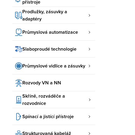
přístroje
Prodlužky, zásuvky a
adaptéry
Průmyslová automatizace
Slaboproudé technologie
Průmyslové vidlice a zásuvky
Rozvody VN a NN
Skříně, rozváděče a
rozvodnice
Spínací a jistící přístroje
Strukturovaná kabeláž