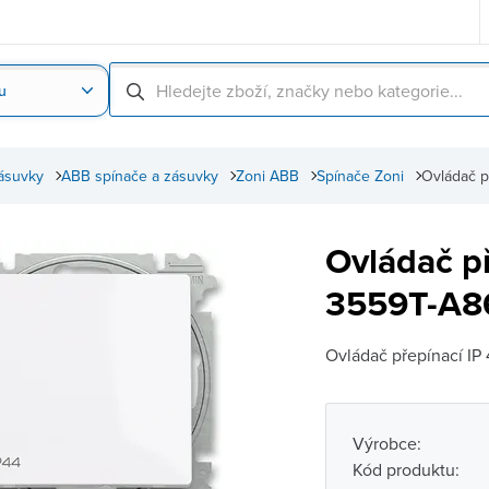
u
Nahrát obrázek produktu
Skenování čárové
ásuvky
ABB spínače a zásuvky
Zoni ABB
Spínače Zoni
Ovládač p
Ovládač př
3559T-A86
Ovládač přepínací IP 
Výrobce:
Kód produktu: