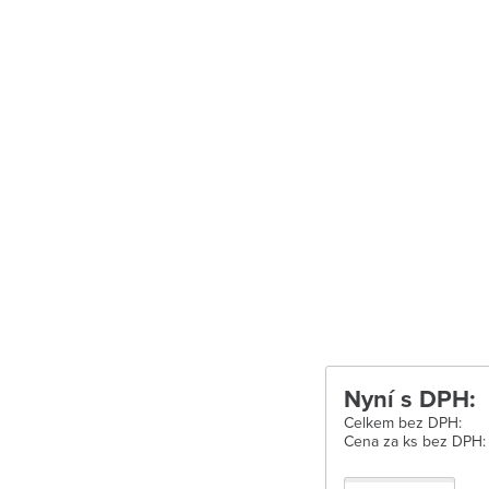
Uherské Hradišt
Velké Meziříčí
Vysoké Mýto
Zábřeh
Zastávka u Brn
Zlín
Žďár nad Sáza
Nyní s DPH:
Celkem bez DPH:
Cena za ks bez DPH: