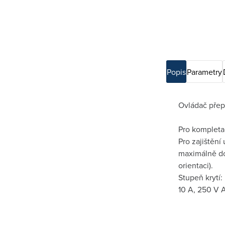
Popis
Parametry
Ovládač přep
Pro kompletac
Pro zajištěn
maximálně do
orientaci).
Stupeň krytí:
10 A, 250 V 