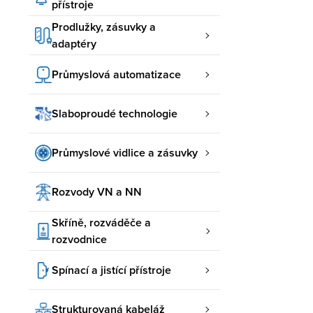
přístroje
Prodlužky, zásuvky a
adaptéry
Průmyslová automatizace
Slaboproudé technologie
Průmyslové vidlice a zásuvky
Rozvody VN a NN
Skříně, rozváděče a
rozvodnice
Spínací a jistící přístroje
Strukturovaná kabeláž