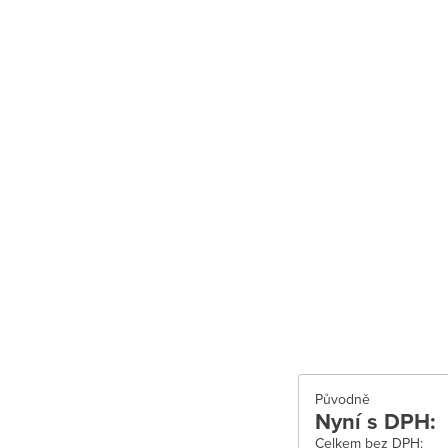
Uherské Hradiš
Uherské Hradišt
Velké Meziříčí
Vysoké Mýto
Zábřeh
Zastávka u Brn
Zlín
Žďár nad Sáza
Původně
Nyní s DPH:
Celkem bez DPH: