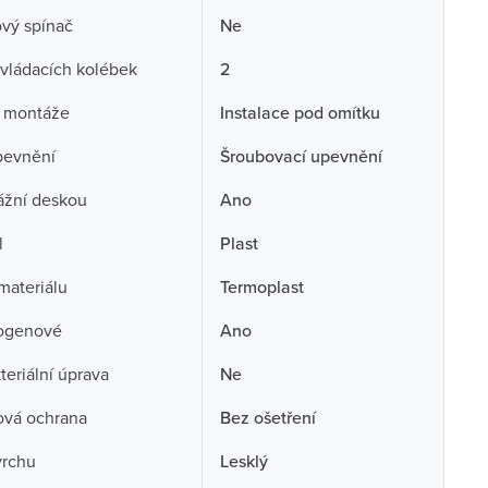
ový spínač
Ne
vládacích kolébek
2
 montáže
Instalace pod omítku
pevnění
Šroubovací upevnění
ážní deskou
Ano
l
Plast
 materiálu
Termoplast
ogenové
Ano
teriální úprava
Ne
ová ochrana
Bez ošetření
vrchu
Lesklý