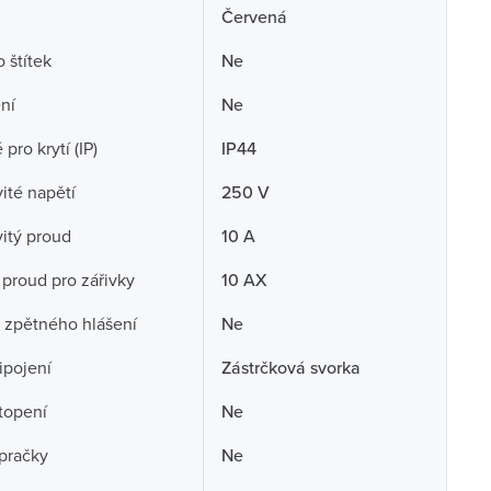
Červená
 štítek
Ne
ní
Ne
pro krytí (IP)
IP44
té napětí
250 V
itý proud
10 A
 proud pro zářivky
10 AX
 zpětného hlášení
Ne
ipojení
Zástrčková svorka
topení
Ne
pračky
Ne