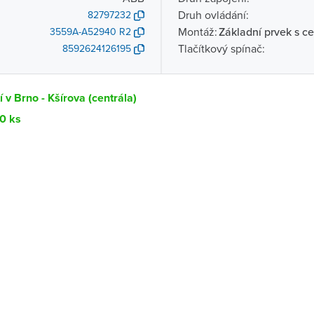
Druh ovládání:
82797232
Montáž:
Základní prvek s ce
3559A-A52940 R2
Tlačítkový spínač:
8592624126195
 v Brno - Kšírova (centrála)
10 ks
Dostupnost
centrála)
Ihned k vyzvednutí 10 ks
ce
K vyzvednutí do 2 pracovních dnů
K vyzvednutí do 2 pracovních dnů