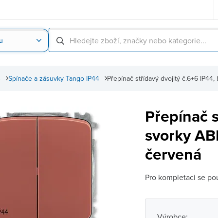
u
Nahrát obrázek produktu
Skenování čárové
4
Spínače a zásuvky Tango IP44
Přepínač střídavý dvojitý č.6+6 IP
Přepínač s
svorky AB
červená
Pro kompletaci se pou
Výrobce: