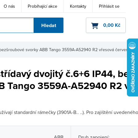
O nás
Probíhající akce
Kontakty
Přihlásit se
0,00 Kč
Hledat
ho kódu
44, bezšroubové svorky ABB Tango 3559A-A52940 R2 vřesová červená
třídavý dvojitý č.6+6 IP44, be
B Tango 3559A-A52940 R2 vř
žívají standardní rámečky (3901A-B.. ..). Pro zajištění uvedeného
ABB
Druh zapojení: