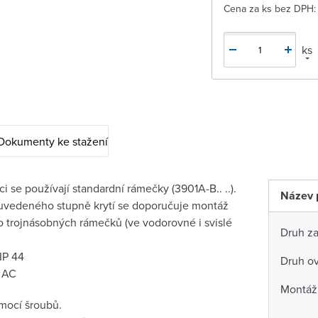
Cena za ks bez DPH:
ks
Dokumenty ke stažení
i se používají standardní rámečky (3901A-B.. ..).
Název 
í uvedeného stupně krytí se doporučuje montáž
 trojnásobných rámečků (ve vodorovné i svislé
Druh za
 IP 44
Druh ov
 AC
Montáž
mocí šroubů.