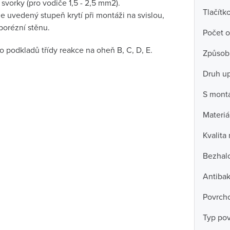
vorky (pro vodiče 1,5 - 2,5 mm2).
Tlačítk
uje uvedený stupeň krytí při montáži na svislou,
porézní stěnu.
Počet o
 podkladů třídy reakce na oheň B, C, D, E.
Způsob
Druh u
S mont
Materiá
Kvalita
Bezhal
Antibak
Povrch
Typ po