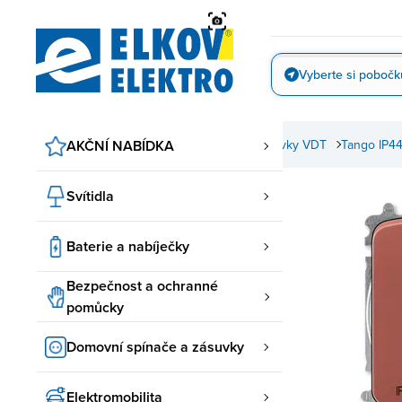
Přejít
na
obsah
Vyberte si pobočk
Vyfotit
zásuvky
ABB spínače a zásuvky
AKČNÍ NABÍDKA
Spínače a zásuvky VDT
Tango IP4
Svítidla
Baterie a nabíječky
Bezpečnost a ochranné
pomůcky
Domovní spínače a zásuvky
Elektromobilita