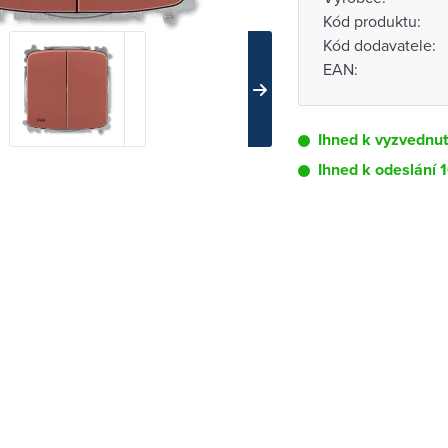
Kód produktu:
Kód dodavatele:
EAN:
Ihned k vyzvednutí
Ihned k odeslání 
Pobočka
Brno - Kšírova (
Brno - Řečkovi
Blansko