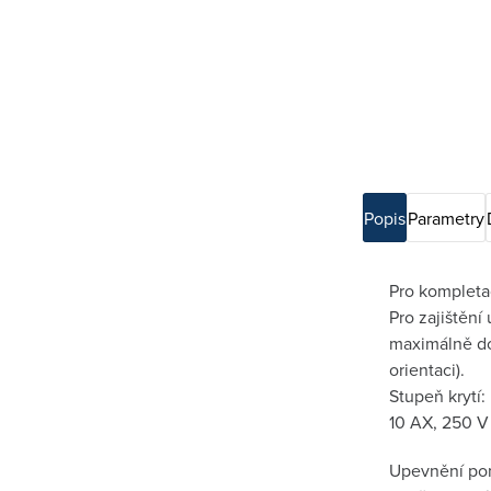
Popis
Parametry
Pro kompletac
Pro zajištěn
maximálně do
orientaci).
Stupeň krytí:
10 AX, 250 V
Upevnění po