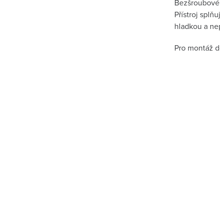
Bezšroubové s
Přístroj splň
hladkou a ne
Pro montáž do