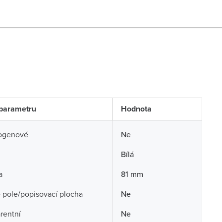
parametru
Hodnota
ogenové
Ne
Bílá
a
81 mm
 pole/popisovací plocha
Ne
rentní
Ne