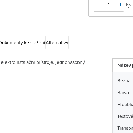
ks
Dokumenty ke stažení
Alternativy
lektroinstalační přístroje, jednonásobný.
Název 
Bezhal
Barva
Hloubk
Textové
Transpa