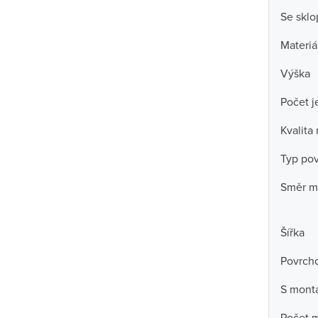
Se skl
Materiá
Výška
Počet j
Kvalita
Typ po
Směr m
Šířka
Povrch
S mont
Počet m