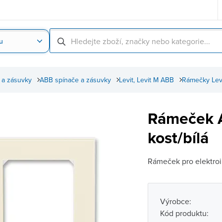
u
Nahrát obrázek produktu
Skenování čárové
 a zásuvky
ABB spínače a zásuvky
Levit, Levit M ABB
Rámečky Levi
Rámeček A
kost/bílá
Rámeček pro elektroin
Výrobce:
Kód produktu: