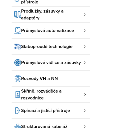
přístroje
Prodlužky, zásuvky a
adaptéry
Průmyslová automatizace
Slaboproudé technologie
Průmyslové vidlice a zásuvky
Rozvody VN a NN
Skříně, rozváděče a
rozvodnice
Spínací a jistící přístroje
Strukturovaná kabeláž