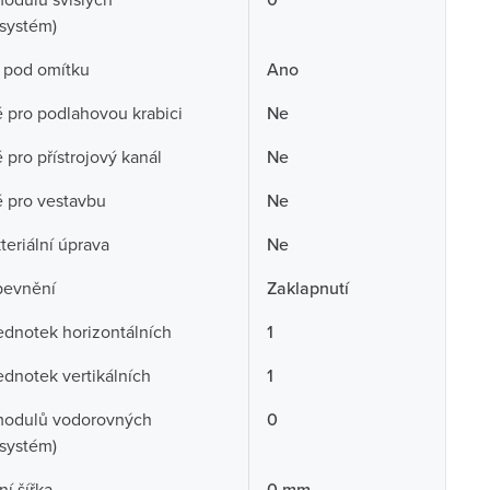
systém)
 pod omítku
Ano
pro podlahovou krabici
Ne
pro přístrojový kanál
Ne
 pro vestavbu
Ne
teriální úprava
Ne
pevnění
Zaklapnutí
ednotek horizontálních
1
ednotek vertikálních
1
modulů vodorovných
0
systém)
í šířka
0 mm