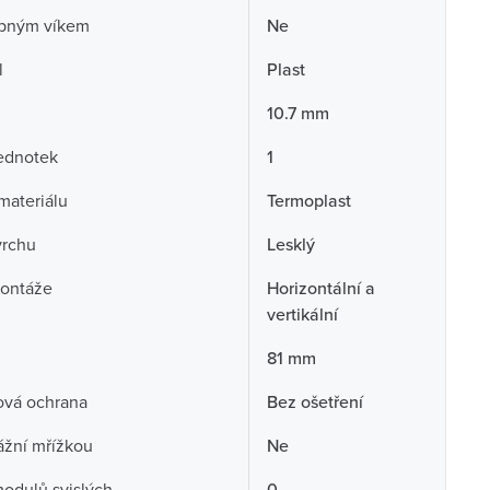
opným víkem
Ne
l
Plast
10.7 mm
ednotek
1
 materiálu
Termoplast
vrchu
Lesklý
ontáže
Horizontální a
vertikální
81 mm
ová ochrana
Bez ošetření
ážní mřížkou
Ne
odulů svislých
0