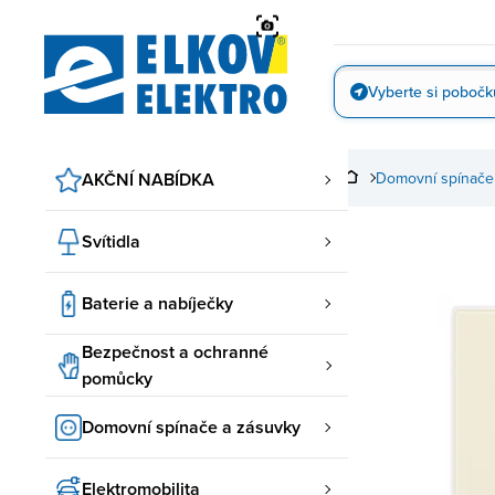
Přejít
na
obsah
Vyberte si pobočk
Vyfotit
AKČNÍ NABÍDKA
Domovní spínače
Svítidla
Baterie a nabíječky
Bezpečnost a ochranné
pomůcky
Domovní spínače a zásuvky
Elektromobilita