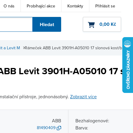
O nás
Probíhající akce
Kontakty
Přihlásit se
0,00 Kč
Hledat
ho kódu
t a Levit M
Rámeček ABB Levit 3901H-A05010 17 slonová kost/bílá
BB Levit 3901H-A05010 17 sl
stalační přístroje, jednonásobný.
Zobrazit více
ABB
Bezhalogenové:
Barva:
81490409