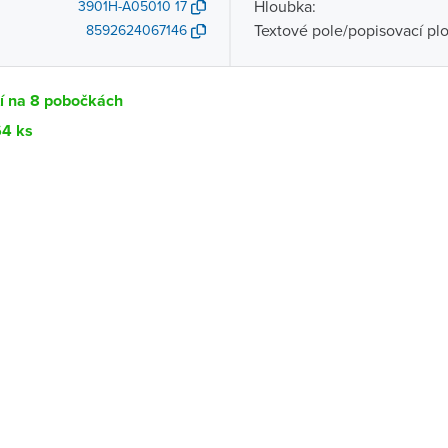
Hloubka:
3901H-A05010 17
Textové pole/popisovací pl
8592624067146
tí na 8 pobočkách
64 ks
Dostupnost
centrála)
Ihned k vyzvednutí 64 ks
ce
K vyzvednutí do 2 pracovních dnů
K vyzvednutí do 2 pracovních dnů
ernštejnem
K vyzvednutí do 2 pracovních dnů