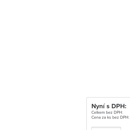
Uherské Hradišt
Velké Meziříčí
Vysoké Mýto
Zábřeh
Zastávka u Brn
Zlín
Žďár nad Sáza
Nyní s DPH:
Celkem bez DPH:
Cena za ks bez DPH: