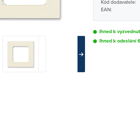
Kód dodavatele:
EAN:
Ihned k vyzvednu
Ihned k odeslání 
Pobočka
Brno - Kšírova (
Brno - Řečkovi
Blansko
Bystřice nad P