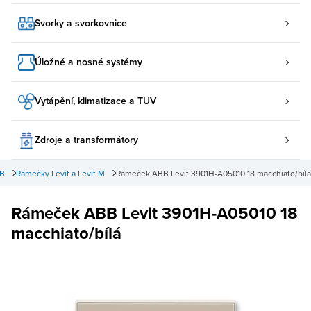
Svorky a svorkovnice
Úložné a nosné systémy
Vytápění, klimatizace a TUV
Zdroje a transformátory
BB
Rámečky Levit a Levit M
Rámeček ABB Levit 3901H-A05010 18 macchiato/bílá
Rámeček ABB Levit 3901H-A05010 18
macchiato/bílá