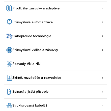
Prodlužky, zásuvky a adaptéry
Průmyslová automatizace
Slaboproudé technologie
Průmyslové vidlice a zásuvky
Rozvody VN a NN
Skříně, rozváděče a rozvodnice
Spínací a jistící přístroje
Strukturovaná kabeláž