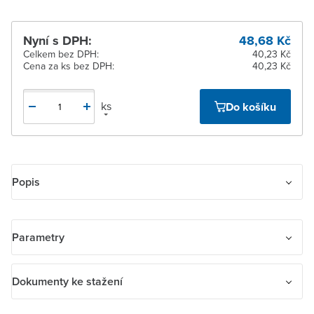
Nyní s DPH:
48,68 Kč
Celkem bez DPH:
40,23 Kč
Cena za ks bez DPH:
40,23 Kč
ks
Do košíku
Popis
Rámeček pro elektroinstalační přístroje, jednonásobný.
Parametry
Název parametru
Hodnota
Dokumenty ke stažení
Bezhalogenové
Ne