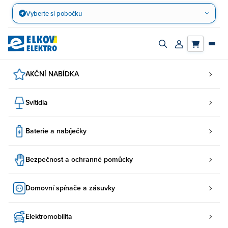
Přejít
Vyberte si pobočku
na
obsah
Zapnout/vypnout
Přihlásit/registro
vyhledávací
účet
panel
AKČNÍ NABÍDKA
Svítidla
Baterie a nabíječky
Bezpečnost a ochranné pomůcky
Domovní spínače a zásuvky
Elektromobilita