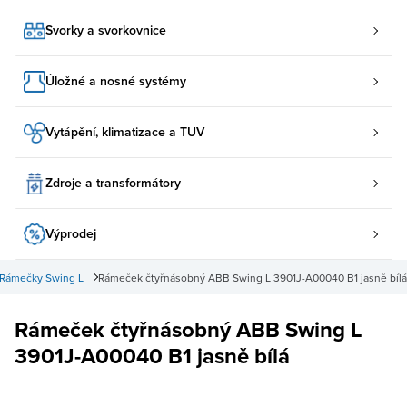
Svorky a svorkovnice
Úložné a nosné systémy
Vytápění, klimatizace a TUV
Zdroje a transformátory
Výprodej
Rámečky Swing L
Rámeček čtyřnásobný ABB Swing L 3901J-A00040 B1 jasně bílá
Rámeček čtyřnásobný ABB Swing L
3901J-A00040 B1 jasně bílá