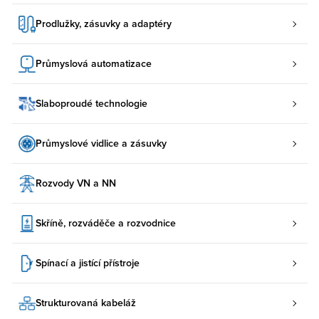
Prodlužky, zásuvky a adaptéry
Průmyslová automatizace
Slaboproudé technologie
Průmyslové vidlice a zásuvky
Rozvody VN a NN
Skříně, rozváděče a rozvodnice
Spínací a jistící přístroje
Strukturovaná kabeláž