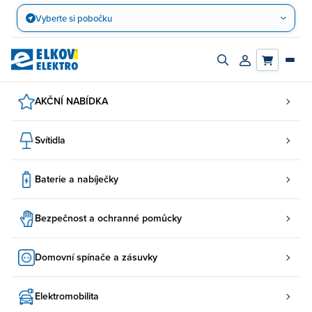
Přejít
Vyberte si pobočku
na
obsah
Zapnout/vypnout
Přihlásit/registro
vyhledávací
účet
panel
AKČNÍ NABÍDKA
Svítidla
Baterie a nabíječky
Bezpečnost a ochranné pomůcky
Domovní spínače a zásuvky
Elektromobilita