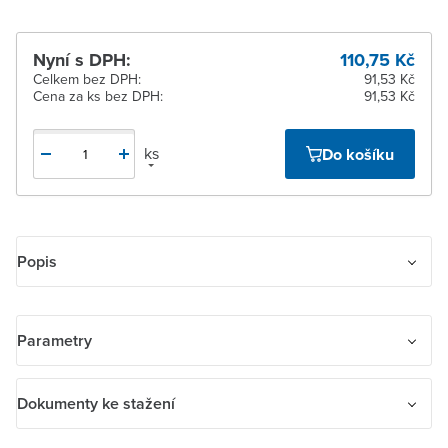
Nyní s DPH:
110,75 Kč
Celkem bez DPH:
91,53 Kč
Cena za ks bez DPH:
91,53 Kč
ks
Do košíku
Popis
Rámeček pro elektroinstalační přístroje, čtyřnásobný
Parametry
Název parametru
Hodnota
Dokumenty ke stažení
Bezhalogenové
Ne