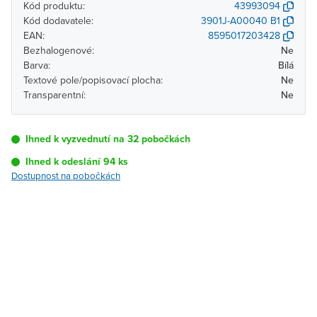
Kód produktu:
43993094
Kód dodavatele:
3901J-A00040 B1
EAN:
8595017203428
Bezhalogenové:
Ne
Barva:
Bílá
Textové pole/popisovací plocha:
Ne
Transparentní:
Ne
Ihned k vyzvednutí na 32 pobočkách
Ihned k odeslání 94 ks
Dostupnost na pobočkách
Pobočka
Dostupnost
Brno - Kšírova
Ihned k vyzvednutí 94 ks
(centrála)