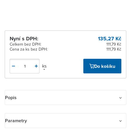
Žďár nad Sázavou
K vyzvednutí do 2
pracovních dnů
Nyní s DPH:
135,27 Kč
Celkem bez DPH:
111,79 Kč
Cena za ks bez DPH:
111,79 Kč
ks
Do košíku
Popis
Rámeček pro elektroinstalační přístroje, čtyřnásobný svislý
Parametry