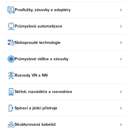
Prodlužky, zásuvky a adaptéry
Průmyslová automatizace
Slaboproudé technologie
Průmyslové vidlice a zásuvky
Rozvody VN a NN
Skříně, rozváděče a rozvodnice
Spínací a jistící přístroje
Strukturovaná kabeláž