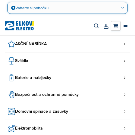
Přejít
Vyberte si pobočku
na
obsah
Zapnout/vypnout
Přihlásit/registro
vyhledávací
účet
panel
AKČNÍ NABÍDKA
Svítidla
Baterie a nabíječky
Bezpečnost a ochranné pomůcky
Domovní spínače a zásuvky
Elektromobilita