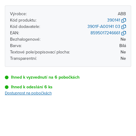
Výrobce:
ABB
Kód produktu:
390141
Kód dodavatele:
3901F-A00141 03
EAN:
8595017246661
Bezhalogenové:
Ne
Barva:
Bílá
Textové pole/popisovací plocha:
Ne
Transparentní:
Ne
Ihned k vyzvednutí na 6 pobočkách
Ihned k odeslání 6 ks
Dostupnost na pobočkách
Pobočka
Dostupnost