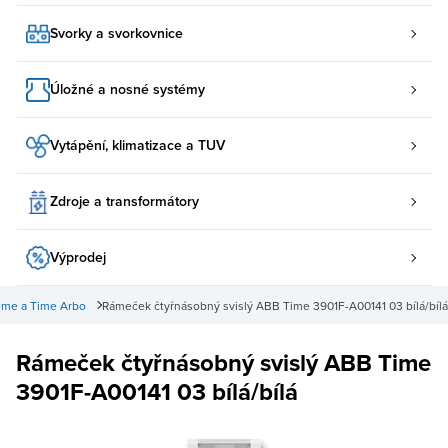
Svorky a svorkovnice
Úložné a nosné systémy
Vytápění, klimatizace a TUV
Zdroje a transformátory
Výprodej
ime a Time Arbo
Rámeček čtyřnásobný svislý ABB Time 3901F-A00141 03 bílá/bílá
Rámeček čtyřnásobný svislý ABB Time
3901F-A00141 03 bílá/bílá