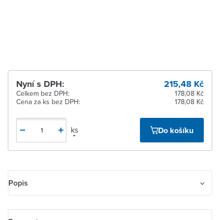
dodavatele
Žďár nad Sázavou
Na objednání u
dodavatele
Nyní s DPH:
215,48 Kč
Celkem bez DPH:
178,08 Kč
Cena za ks bez DPH:
178,08 Kč
ks
Do košíku
Popis
Rámeček dvojnásobný s otvorem 55×55