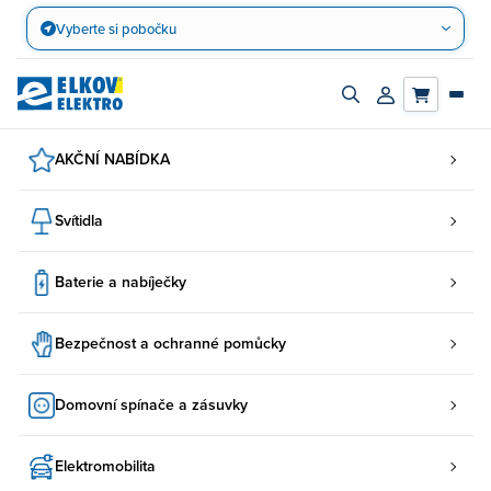
Přejít
Vyberte si pobočku
na
obsah
Zapnout/vypnout
Přihlásit/registro
vyhledávací
účet
panel
AKČNÍ NABÍDKA
Svítidla
Baterie a nabíječky
Bezpečnost a ochranné pomůcky
Domovní spínače a zásuvky
Elektromobilita