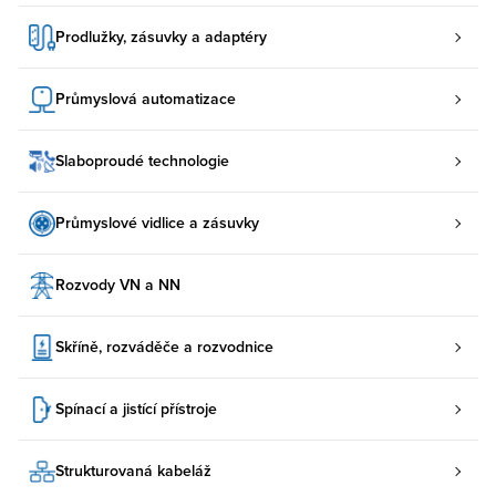
Prodlužky, zásuvky a adaptéry
Průmyslová automatizace
Slaboproudé technologie
Průmyslové vidlice a zásuvky
Rozvody VN a NN
Skříně, rozváděče a rozvodnice
Spínací a jistící přístroje
Strukturovaná kabeláž