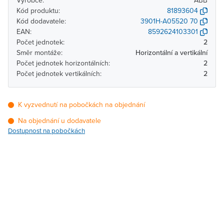
Výrobce:
ABB
Kód produktu:
81893604
Kód dodavatele:
3901H-A05520 70
EAN:
8592624103301
Počet jednotek:
2
Směr montáže:
Horizontální a vertikální
Počet jednotek horizontálních:
2
Počet jednotek vertikálních:
2
K vyzvednutí na pobočkách na objednání
Na objednání u dodavatele
Dostupnost na pobočkách
Pobočka
Dostupnost
Brno - Kšírova (centrála)
Na objednání u