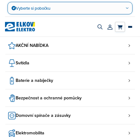
Přejít
Vyberte si pobočku
na
obsah
Zapnout/vypnout
Přihlásit/registro
vyhledávací
účet
panel
AKČNÍ NABÍDKA
Svítidla
Baterie a nabíječky
Bezpečnost a ochranné pomůcky
Domovní spínače a zásuvky
Elektromobilita