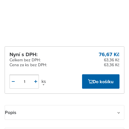
Zlín
K vyzvednutí do 2
pracovních dnů
Žďár nad Sázavou
K vyzvednutí do 2
pracovních dnů
Nyní s DPH:
76,67 Kč
Celkem bez DPH:
63,36 Kč
Cena za ks bez DPH:
63,36 Kč
ks
Do košíku
Popis
Rámeček pro elektroinstalační přístroje, svislý dvojnásobný.