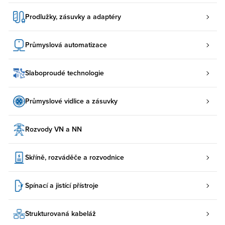
Prodlužky, zásuvky a adaptéry
Průmyslová automatizace
Slaboproudé technologie
Průmyslové vidlice a zásuvky
Rozvody VN a NN
Skříně, rozváděče a rozvodnice
Spínací a jistící přístroje
Strukturovaná kabeláž