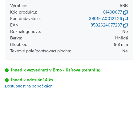
Výrobce:
ABB
Kód produktu:
81490077
Kód dodavatele:
3901F-A00121 26
EAN:
8592624077237
Bezhalogenové:
Ne
Barva:
Hnědá
Hloubka:
9.8 mm
Textové pole/popisovací plocha:
Ne
Ihned k vyzvednutí v Brno - Kšírova (centrála)
Ihned k odeslání 4 ks
Dostupnost na pobočkách
Pobočka
Dostupnost
Brno - Kšírova
Ihned k vyzvednutí 4 ks