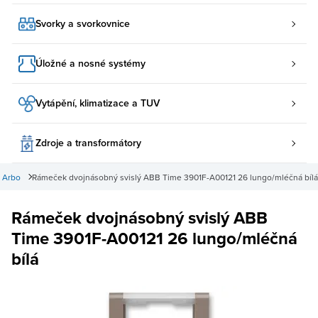
Svorky a svorkovnice
Úložné a nosné systémy
Vytápění, klimatizace a TUV
Zdroje a transformátory
 Arbo
Rámeček dvojnásobný svislý ABB Time 3901F-A00121 26 lungo/mléčná bílá
Rámeček dvojnásobný svislý ABB
Time 3901F-A00121 26 lungo/mléčná
bílá