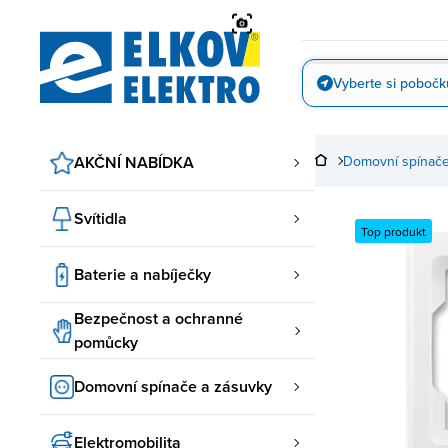
Přejít
na
obsah
Vyberte si pobočk
Vyfotit
AKČNÍ NABÍDKA
Domovní spínače
Svítidla
Top produkt
Baterie a nabíječky
Bezpečnost a ochranné
pomůcky
Domovní spínače a zásuvky
Elektromobilita