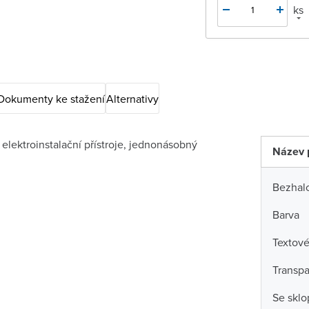
ks
Dokumenty ke stažení
Alternativy
lektroinstalační přístroje, jednonásobný
Název 
Bezhal
Barva
Textové
Transpa
Se skl