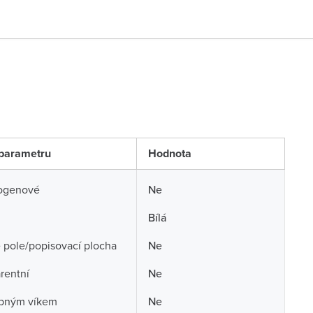
parametru
Hodnota
ogenové
Ne
Bílá
 pole/popisovací plocha
Ne
rentní
Ne
opným víkem
Ne