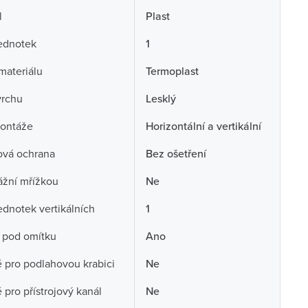
l
Plast
ednotek
1
 materiálu
Termoplast
vrchu
Lesklý
ontáže
Horizontální a vertikální
ová ochrana
Bez ošetření
ážní mřížkou
Ne
ednotek vertikálních
1
 pod omítku
Ano
pro podlahovou krabici
Ne
pro přístrojový kanál
Ne