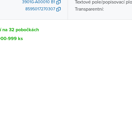
Textové pole/popisovací pl
3901G-A00010 B1
Transparentní:
8595017270307
tí na 32 pobočkách
 900-999 ks
Dostupnost
centrála)
Ihned k vyzvednutí 900-999 ks
ce
Ihned k vyzvednutí 100-199 ks
Ihned k vyzvednutí 38 ks
ernštejnem
Ihned k vyzvednutí 65 ks