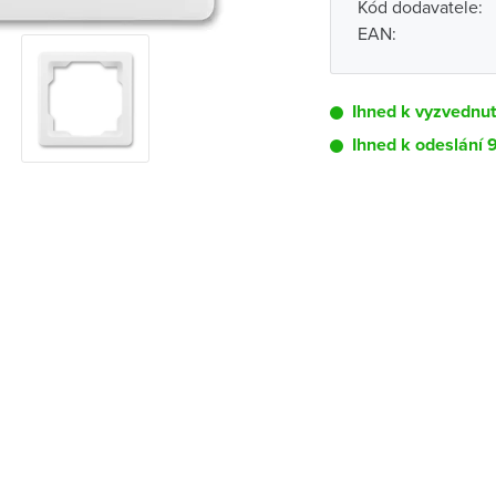
Kód dodavatele:
EAN:
Ihned k vyzvednu
Ihned k odeslání
Pobočka
Brno - Kšírova (
Brno - Řečkovi
Blansko
Bystřice nad P