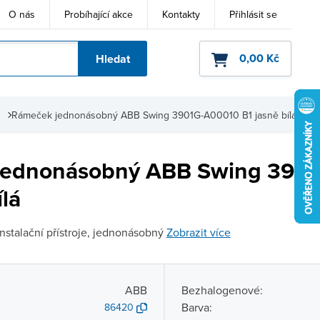
O nás
Probíhající akce
Kontakty
Přihlásit se
0,00 Kč
Hledat
ho kódu
Rámeček jednonásobný ABB Swing 3901G-A00010 B1 jasně bílá
jednonásobný ABB Swing 390
ílá
nstalační přístroje, jednonásobný
Zobrazit více
ABB
Bezhalogenové:
Barva:
86420