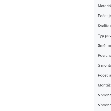
Materiá
Počet j
Kvalita
Typ po
Směr m
Povrch
S mont
Počet j
Montáž
Vhodné 
Vhodné 