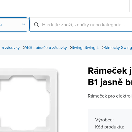
u
Nahrát obrázek produktu
Skenování čárové
 a zásuvky
ABB spínače a zásuvky
Swing, Swing L
Rámečky Swing
Rámeček 
B1 jasně b
Rámeček pro elektroi
Výrobce:
Kód produktu: