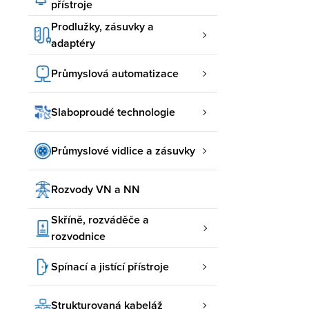
přístroje
Prodlužky, zásuvky a
adaptéry
Průmyslová automatizace
Slaboproudé technologie
Průmyslové vidlice a zásuvky
Rozvody VN a NN
Skříně, rozváděče a
rozvodnice
Spínací a jistící přístroje
Strukturovaná kabeláž