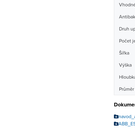
Vhodné
Antibak
Druh u
Počet j
Šířka
Výška
Hloubk
Průměr 
Dokumen
navod_
ABB_ES