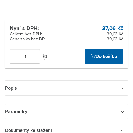
Nyní s DPH:
37,06 Kč
Celkem bez DPH:
30,63 Kč
Cena za ks bez DPH:
30,63 Kč
ks
Do košíku
Popis
Rámeček pro elektroinstalační přístroje, jednonásobný.
Parametry
Název parametru
Hodnota
Dokumenty ke stažení