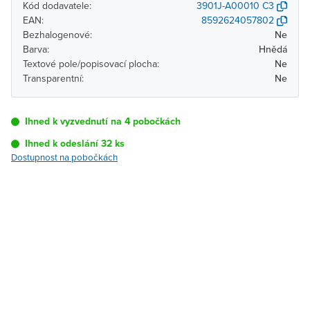
Kód dodavatele:
3901J-A00010 C3
EAN:
8592624057802
Bezhalogenové:
Ne
Barva:
Hnědá
Textové pole/popisovací plocha:
Ne
Transparentní:
Ne
Ihned k vyzvednutí na 4 pobočkách
Ihned k odeslání 32 ks
Dostupnost na pobočkách
Pobočka
Dostupnost
Brno - Kšírova
Ihned k vyzvednutí 32 ks
(centrála)