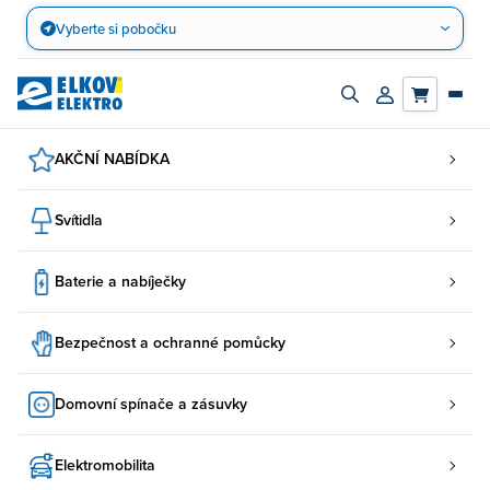
Přejít
Vyberte si pobočku
na
obsah
Zapnout/vypnout
Přihlásit/registro
vyhledávací
účet
panel
AKČNÍ NABÍDKA
Svítidla
Baterie a nabíječky
Bezpečnost a ochranné pomůcky
Domovní spínače a zásuvky
Elektromobilita