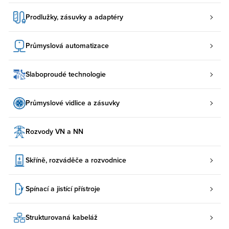
Prodlužky, zásuvky a adaptéry
Průmyslová automatizace
Slaboproudé technologie
Průmyslové vidlice a zásuvky
Rozvody VN a NN
Skříně, rozváděče a rozvodnice
Spínací a jistící přístroje
Strukturovaná kabeláž