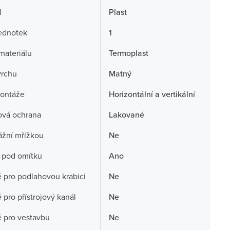
l
Plast
ednotek
1
 materiálu
Termoplast
vrchu
Matný
ontáže
Horizontální a vertikální
ová ochrana
Lakované
ážní mřížkou
Ne
 pod omítku
Ano
pro podlahovou krabici
Ne
pro přístrojový kanál
Ne
 pro vestavbu
Ne