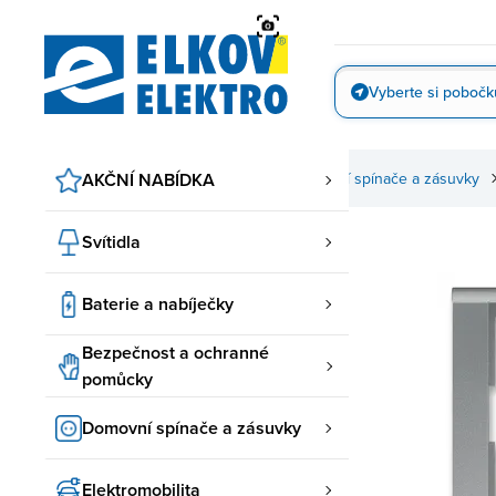
Přejít
na
obsah
Vyberte si pobočk
Vyfotit
AKČNÍ NABÍDKA
Domovní spínače a zásuvky
Svítidla
Baterie a nabíječky
Bezpečnost a ochranné
pomůcky
Domovní spínače a zásuvky
Elektromobilita