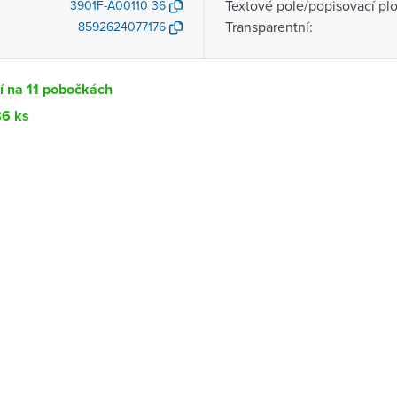
Textové pole/popisovací pl
3901F-A00110 36
Transparentní:
8592624077176
í na 11 pobočkách
86 ks
Dostupnost
centrála)
Ihned k vyzvednutí 86 ks
ce
K vyzvednutí do 2 pracovních dnů
K vyzvednutí do 2 pracovních dnů
ernštejnem
K vyzvednutí do 2 pracovních dnů