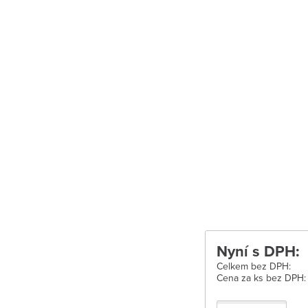
Uherské Hradišt
Velké Meziříčí
Vysoké Mýto
Zábřeh
Zastávka u Brn
Zlín
Žďár nad Sáza
Nyní s DPH:
Celkem bez DPH:
Cena za ks bez DPH: