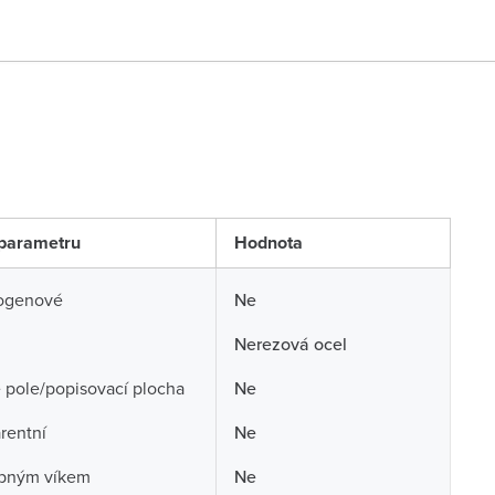
parametru
Hodnota
ogenové
Ne
Nerezová ocel
 pole/popisovací plocha
Ne
rentní
Ne
opným víkem
Ne