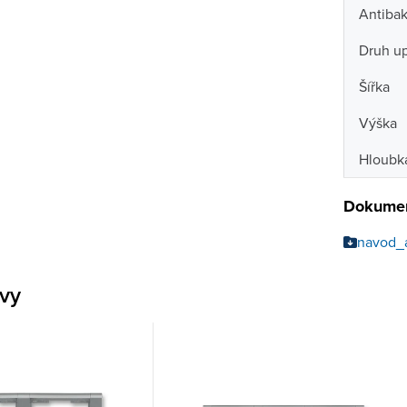
Antibak
Druh u
Šířka
Výška
Hloubk
Dokumen
navod_
ivy