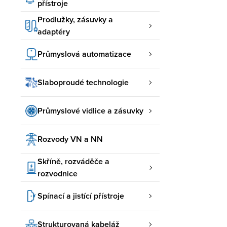
přístroje
Prodlužky, zásuvky a
adaptéry
Průmyslová automatizace
Slaboproudé technologie
Průmyslové vidlice a zásuvky
Rozvody VN a NN
Skříně, rozváděče a
rozvodnice
Spínací a jistící přístroje
Strukturovaná kabeláž