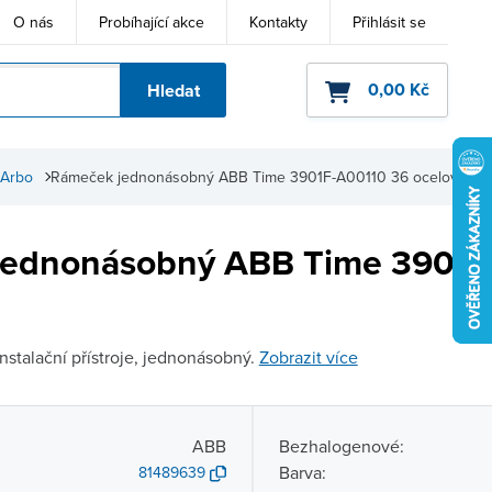
O nás
Probíhající akce
Kontakty
Přihlásit se
0,00 Kč
Hledat
ho kódu
 Arbo
Rámeček jednonásobný ABB Time 3901F-A00110 36 ocelová
jednonásobný ABB Time 3901F
stalační přístroje, jednonásobný.
Zobrazit více
ABB
Bezhalogenové:
Barva:
81489639