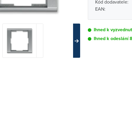
Kód dodavatele:
EAN:
Ihned k vyzvednut
Ihned k odeslání 
Pobočka
Brno - Kšírova (
Brno - Řečkovi
Blansko
Bystřice nad P