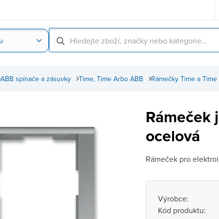
u
Nahrát obrázek produktu
Skenování čárové
ABB spínače a zásuvky
Time, Time Arbo ABB
Rámečky Time a Time
Rámeček 
ocelová
Rámeček pro elektroin
Výrobce:
Kód produktu: