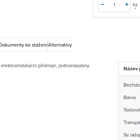
ks
Dokumenty ke stažení
Alternativy
lektroinstalační přístroje, jednonásobný.
Název 
Bezhal
Barva
Textové
Transpa
Se skl