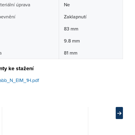
teriální úprava
Ne
pevnění
Zaklapnutí
83 mm
9.8 mm
a
81 mm
ty ke stažení
abb_N_EIM_1H.pdf