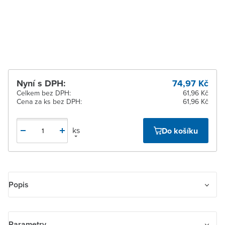
dodavatele
Žďár nad Sázavou
Na objednání u
dodavatele
Nyní s DPH:
74,97 Kč
Celkem bez DPH:
61,96 Kč
Cena za ks bez DPH:
61,96 Kč
ks
Do košíku
Popis
Rámeček jednonásobný s otvorem 55×55. Nutné v případě použití
krytu 3299H-A40100 .., 3299H-A40200 .. (tj. pro zesilovač s
Parametry