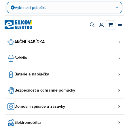
Přejít
Vyberte si pobočku
na
obsah
Zapnout/vypnout
Přihlásit/registro
vyhledávací
účet
panel
AKČNÍ NABÍDKA
Svítidla
Baterie a nabíječky
Bezpečnost a ochranné pomůcky
Domovní spínače a zásuvky
Elektromobilita