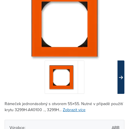
Rámeček jednonásobný s otvorem 55×55. Nutné v případě použití
krytu 3299H-A40100 .., 3299H...
Zobrazit více
Výrobce:
ABB