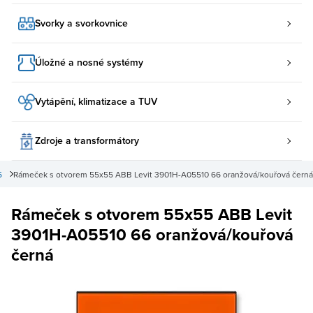
Svorky a svorkovnice
Úložné a nosné systémy
Vytápění, klimatizace a TUV
Zdroje a transformátory
5
Rámeček s otvorem 55x55 ABB Levit 3901H-A05510 66 oranžová/kouřová černá
Rámeček s otvorem 55x55 ABB Levit
3901H-A05510 66 oranžová/kouřová
černá