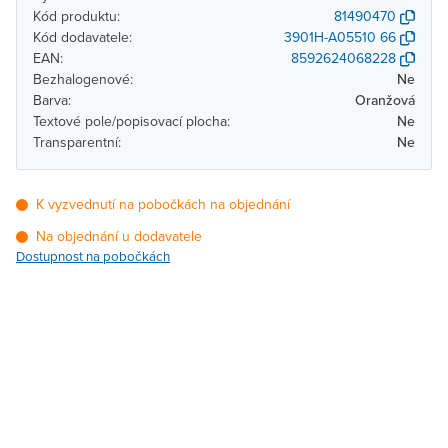
Kód produktu:
81490470
Kód dodavatele:
3901H-A05510 66
EAN:
8592624068228
Bezhalogenové:
Ne
Barva:
Oranžová
Textové pole/popisovací plocha:
Ne
Transparentní:
Ne
K vyzvednutí na pobočkách na objednání
Na objednání u dodavatele
Dostupnost na pobočkách
Pobočka
Dostupnost
Brno - Kšírova (centrála)
Na objednání u
dodavatele