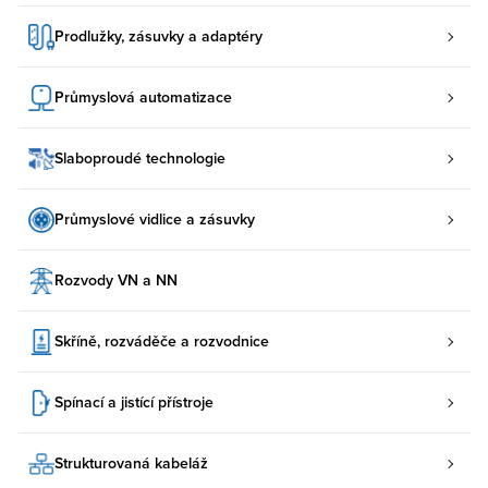
Prodlužky, zásuvky a adaptéry
Průmyslová automatizace
Slaboproudé technologie
Průmyslové vidlice a zásuvky
Rozvody VN a NN
Skříně, rozváděče a rozvodnice
Spínací a jistící přístroje
Strukturovaná kabeláž