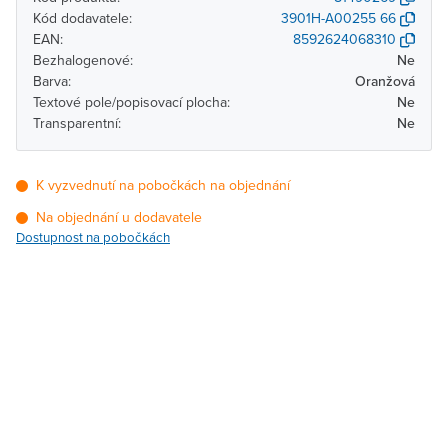
Kód dodavatele:
3901H-A00255 66
EAN:
8592624068310
Bezhalogenové:
Ne
Barva:
Oranžová
Textové pole/popisovací plocha:
Ne
Transparentní:
Ne
K vyzvednutí na pobočkách na objednání
Na objednání u dodavatele
Dostupnost na pobočkách
Pobočka
Dostupnost
Brno - Kšírova (centrála)
Na objednání u
dodavatele