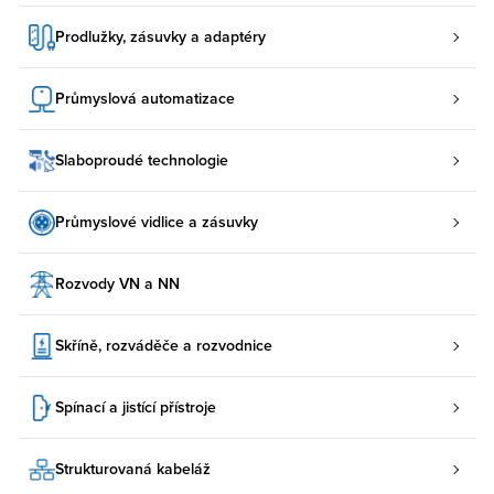
Prodlužky, zásuvky a adaptéry
Průmyslová automatizace
Slaboproudé technologie
Průmyslové vidlice a zásuvky
Rozvody VN a NN
Skříně, rozváděče a rozvodnice
Spínací a jistící přístroje
Strukturovaná kabeláž