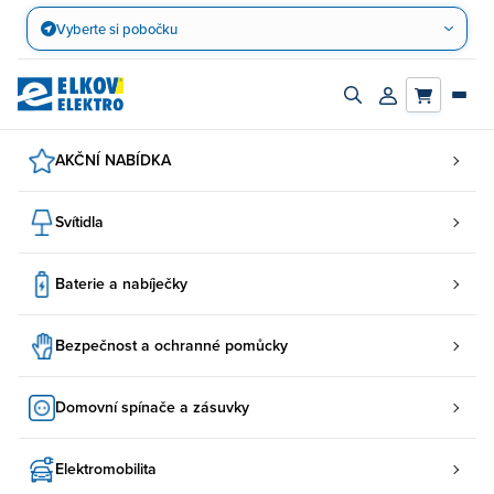
Přejít
Vyberte si pobočku
na
obsah
Zapnout/vypnout
Přihlásit/registro
vyhledávací
účet
panel
AKČNÍ NABÍDKA
Svítidla
Baterie a nabíječky
Bezpečnost a ochranné pomůcky
Domovní spínače a zásuvky
Elektromobilita