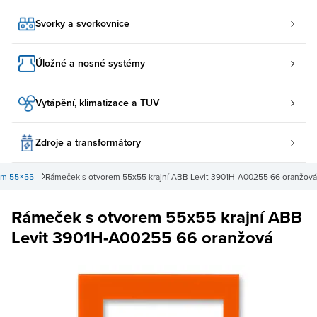
Svorky a svorkovnice
Úložné a nosné systémy
Vytápění, klimatizace a TUV
Zdroje a transformátory
em 55×55
Rámeček s otvorem 55x55 krajní ABB Levit 3901H-A00255 66 oranžová
Rámeček s otvorem 55x55 krajní ABB
Levit 3901H-A00255 66 oranžová