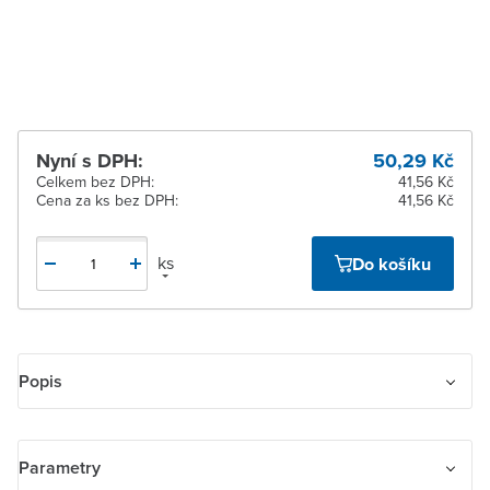
Žďár nad Sázavou
Na objednání u
dodavatele
Nyní s DPH:
50,29 Kč
Celkem bez DPH:
41,56 Kč
Cena za ks bez DPH:
41,56 Kč
ks
Do košíku
Popis
Kryt rámečku s otvorem 55x55, krajní. Nutné v případě použití
krytu 3299H-A40100 .., 3299H-A40200 .. – na jakoukoliv krajní
Parametry
pozici u dvoj- nebo vícenásobného rámečku (tj. pro zesilovač s