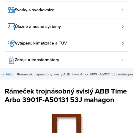
Svorky a svorkovnice
Úložné a nosné systémy
Vytápění, klimatizace a TUV
Zdroje a transformátory
ime Arbo
Rámeček trojnásobný svislý ABB Time Arbo 3901F-A50131 53J mahagon
Rámeček trojnásobný svislý ABB Time
Arbo 3901F-A50131 53J mahagon