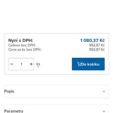
Žďár nad Sázavou
Na objednání obvykle do
7 dnů
Nyní s DPH:
1 080,37 Kč
Celkem bez DPH:
892,87 Kč
Cena za ks bez DPH:
892,87 Kč
ks
Do košíku
Popis
Rámeček pro elektroinstalační přístroje, trojnásobný svislý
Parametry