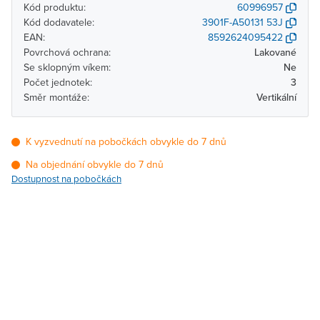
Kód produktu:
60996957
Kód dodavatele:
3901F-A50131 53J
EAN:
8592624095422
Povrchová ochrana:
Lakované
Se sklopným víkem:
Ne
Počet jednotek:
3
Směr montáže:
Vertikální
K vyzvednutí na pobočkách obvykle do 7 dnů
Na objednání obvykle do 7 dnů
Dostupnost na pobočkách
Pobočka
Dostupnost
Brno - Kšírova
Na objednání obvykle do
(centrála)
7 dnů