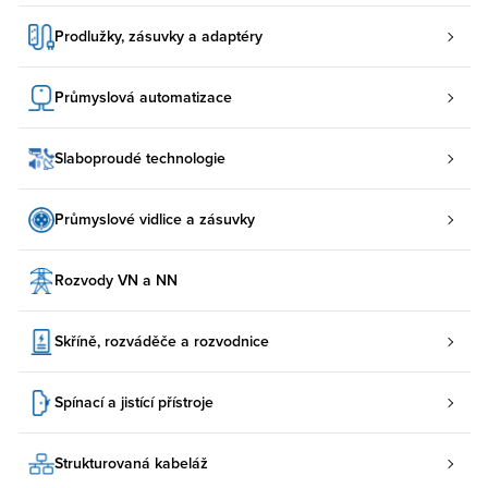
Prodlužky, zásuvky a adaptéry
Průmyslová automatizace
Slaboproudé technologie
Průmyslové vidlice a zásuvky
Rozvody VN a NN
Skříně, rozváděče a rozvodnice
Spínací a jistící přístroje
Strukturovaná kabeláž