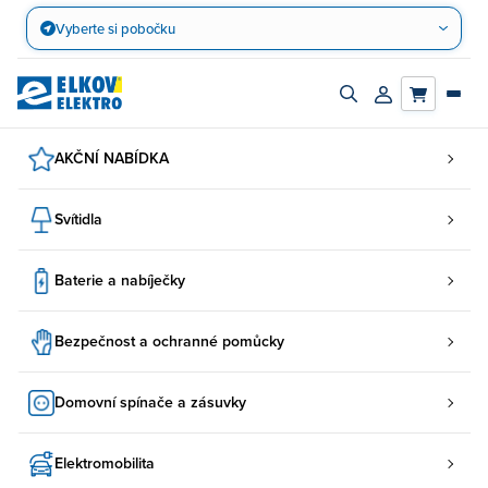
Přejít
Vyberte si pobočku
na
obsah
Zapnout/vypnout
Přihlásit/registro
vyhledávací
účet
panel
AKČNÍ NABÍDKA
Svítidla
Baterie a nabíječky
Bezpečnost a ochranné pomůcky
Domovní spínače a zásuvky
Elektromobilita