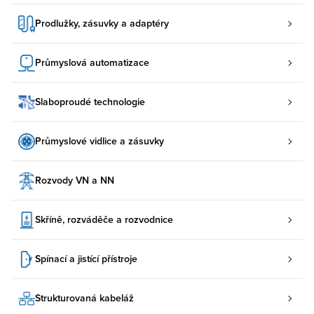
Prodlužky, zásuvky a adaptéry
Průmyslová automatizace
Slaboproudé technologie
Průmyslové vidlice a zásuvky
Rozvody VN a NN
Skříně, rozváděče a rozvodnice
Spínací a jistící přístroje
Strukturovaná kabeláž