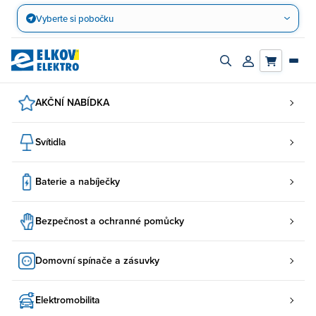
Přejít
Vyberte si pobočku
na
obsah
Zapnout/vypnout
Přihlásit/registro
vyhledávací
účet
panel
AKČNÍ NABÍDKA
Svítidla
Baterie a nabíječky
Bezpečnost a ochranné pomůcky
Domovní spínače a zásuvky
Elektromobilita