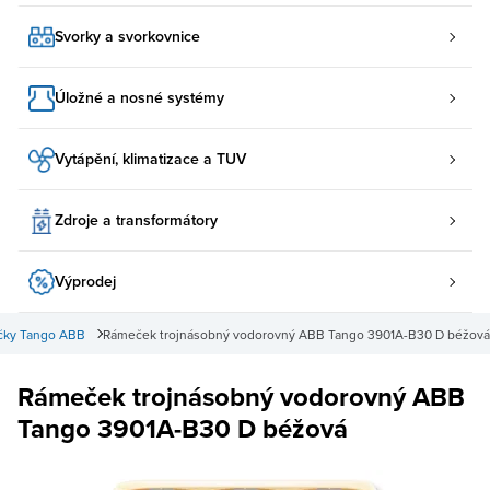
Svorky a svorkovnice
Úložné a nosné systémy
Vytápění, klimatizace a TUV
Zdroje a transformátory
Výprodej
ky Tango ABB
Rámeček trojnásobný vodorovný ABB Tango 3901A-B30 D béžová
Rámeček trojnásobný vodorovný ABB
Tango 3901A-B30 D béžová