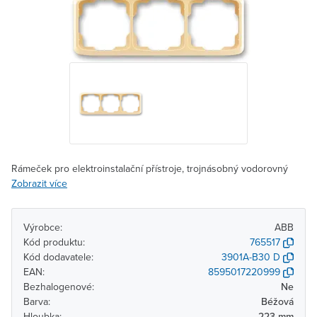
Rámeček pro elektroinstalační přístroje, trojnásobný vodorovný
Zobrazit více
Výrobce:
ABB
Kód produktu:
765517
Kód dodavatele:
3901A-B30 D
EAN:
8595017220999
Bezhalogenové:
Ne
Barva:
Béžová
Hloubka:
223 mm