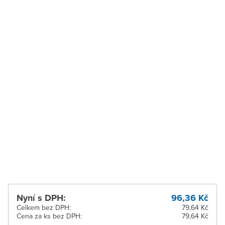
Uherské Hradiště -
K vyzvednutí do 2
Jaktáře
pracovních dnů
Velké Meziříčí
Ihned k vyzvednutí 9 ks
Vysoké Mýto
Ihned k vyzvednutí 6 ks
Zábřeh
Ihned k vyzvednutí 3 ks
Zastávka u Brna
K vyzvednutí do 2
pracovních dnů
Zlín
Ihned k vyzvednutí 9 ks
Žďár nad Sázavou
Ihned k vyzvednutí 9 ks
Nyní s DPH:
96,36 Kč
Celkem bez DPH:
79,64 Kč
Cena za ks bez DPH:
79,64 Kč