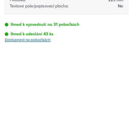
Textové pole/popisovací plocha:
Ne
Ihned k vyzvednutí na 31 pobočkách
Ihned k odeslání 43 ks
Dostupnost na pobočkách
Pobočka
Dostupnost
Brno - Kšírova
Ihned k vyzvednutí 43 ks
(centrála)
Brno - Řečkovice
Ihned k vyzvednutí 6 ks
Blansko
Ihned k vyzvednutí 8 ks
Bystřice nad
Ihned k vyzvednutí 13 ks