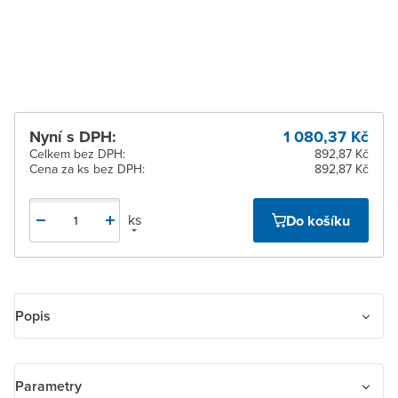
Žďár nad Sázavou
Na objednání obvykle do
4 dnů
Nyní s DPH:
1 080,37 Kč
Celkem bez DPH:
892,87 Kč
Cena za ks bez DPH:
892,87 Kč
ks
Do košíku
Popis
Rámeček pro elektroinstalační přístroje, trojnásobný vodorovný
Parametry