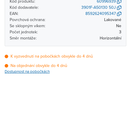
Kód produktu:
60996939
Kód dodavatele:
3901F-A50130 50J
EAN:
8592624095347
Povrchová ochrana:
Lakované
Se sklopným víkem:
Ne
Počet jednotek:
3
Směr montáže:
Horizontální
K vyzvednutí na pobočkách obvykle do 4 dnů
Na objednání obvykle do 4 dnů
Dostupnost na pobočkách
Pobočka
Dostupnost
Brno - Kšírova
Na objednání obvykle do
(centrála)
4 dnů