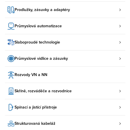
Prodlužky, zásuvky a adaptéry
Průmyslová automatizace
Slaboproudé technologie
Průmyslové vidlice a zásuvky
Rozvody VN a NN
Skříně, rozváděče a rozvodnice
Spínací a jistící přístroje
Strukturovaná kabeláž