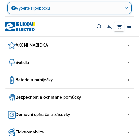
Přejít
Vyberte si pobočku
na
obsah
Zapnout/vypnout
Přihlásit/registro
vyhledávací
účet
panel
AKČNÍ NABÍDKA
Svítidla
Baterie a nabíječky
Bezpečnost a ochranné pomůcky
Domovní spínače a zásuvky
Elektromobilita