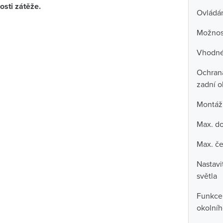
osti zátěže.
Ovládán
Možnost
Vhodné
Ochrana
zadní o
Montáž
Max. do
Max. če
Nastavi
světla
Funkce 
okolníh