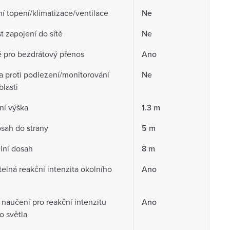
í topení/klimatizace/ventilace
Ne
 zapojení do sítě
Ne
 pro bezdrátový přenos
Ano
 proti podlezení/monitorování
Ne
blasti
ní výška
1.3 m
sah do strany
5 m
lní dosah
8 m
telná reakční intenzita okolního
Ano
naučení pro reakční intenzitu
Ano
o světla