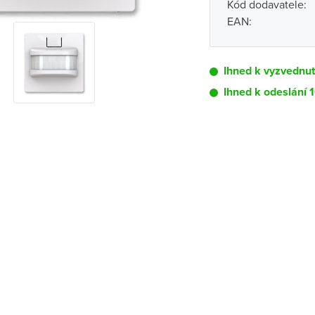
Kód dodavatele:
EAN:
Ihned k vyzvednu
Ihned k odeslání 
Pobočka
Brno - Kšírova (
Brno - Řečkovi
Blansko
Bystřice nad P