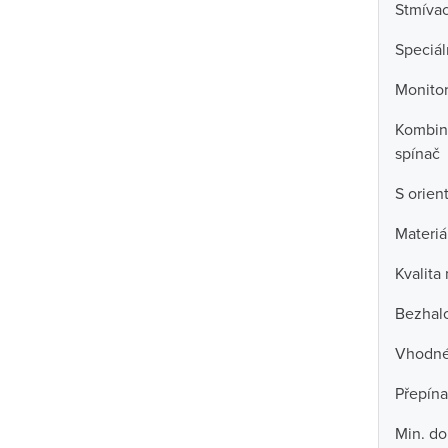
Stmívac
Speciál
Monitor
Kombin
spínač
S orien
Materiá
Kvalita
Bezhal
Vhodné 
Přepína
Min. do