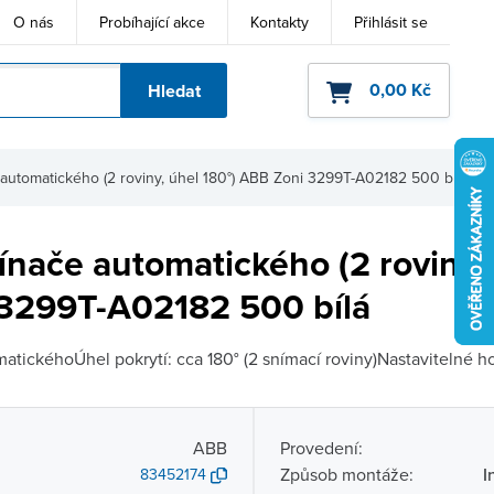
O nás
Probíhající akce
Kontakty
Přihlásit se
0,00 Kč
Hledat
ho kódu
automatického (2 roviny, úhel 180°) ABB Zoni 3299T-A02182 500 bílá
nače automatického (2 roviny, 
3299T-A02182 500 bílá
tickéhoÚhel pokrytí: cca 180° (2 snímací roviny)Nastavitelné ho
ABB
Provedení:
Způsob montáže:
I
83452174