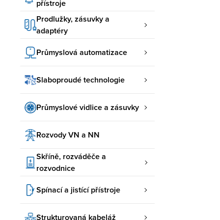
přístroje
Prodlužky, zásuvky a
adaptéry
Průmyslová automatizace
Slaboproudé technologie
Průmyslové vidlice a zásuvky
Rozvody VN a NN
Skříně, rozváděče a
rozvodnice
Spínací a jistící přístroje
Strukturovaná kabeláž