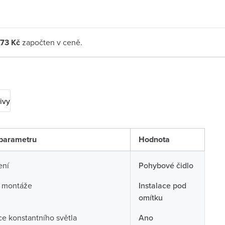
,73 Kč
započten v ceně.
ivy
parametru
Hodnota
ení
Pohybové čidlo
 montáže
Instalace pod
omítku
e konstantního světla
Ano