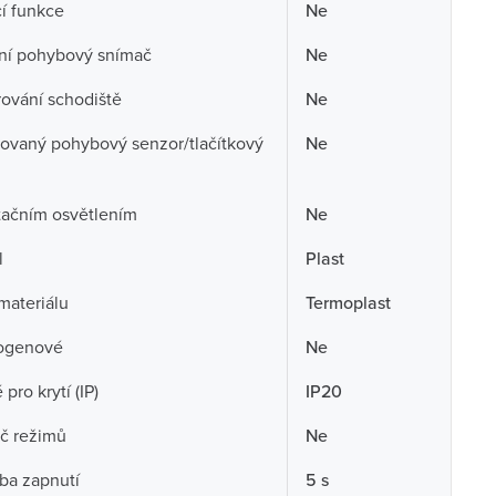
í funkce
Ne
ní pohybový snímač
Ne
ování schodiště
Ne
ovaný pohybový senzor/tlačítkový
Ne
tačním osvětlením
Ne
l
Plast
 materiálu
Termoplast
ogenové
Ne
pro krytí (IP)
IP20
č režimů
Ne
ba zapnutí
5 s