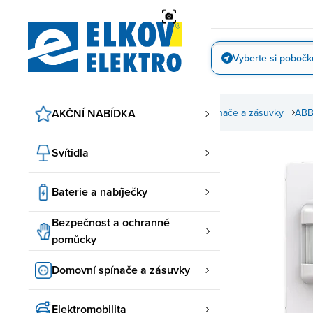
Přejít
na
obsah
Vyberte si pobočk
Vyfotit
AKČNÍ NABÍDKA
Domovní spínače a zásuvky
ABB
Svítidla
Baterie a nabíječky
Bezpečnost a ochranné
pomůcky
Domovní spínače a zásuvky
Elektromobilita