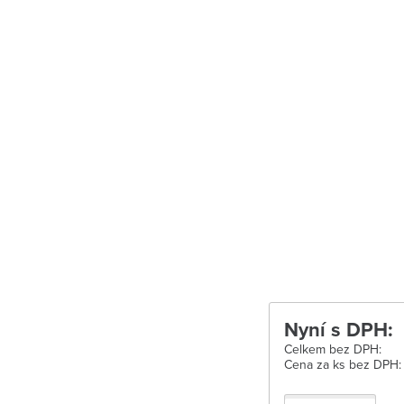
Uherské Hradišt
Velké Meziříčí
Vysoké Mýto
Zábřeh
Zastávka u Brn
Zlín
Žďár nad Sáza
Nyní s DPH:
Celkem bez DPH:
Cena za ks bez DPH: