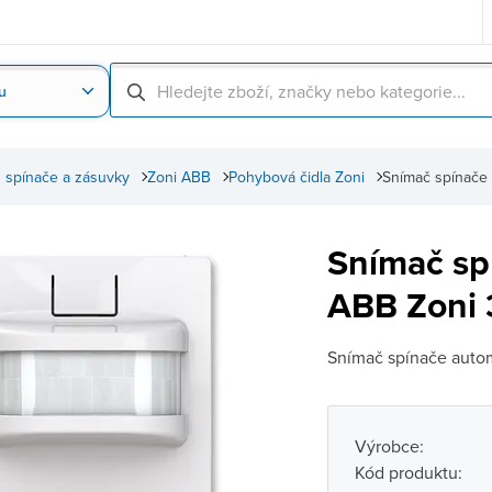
u
Nahrát obrázek produktu
Skenování čárové
 spínače a zásuvky
Zoni ABB
Pohybová čidla Zoni
Snímač spínače 
Snímač spí
ABB Zoni 
Snímač spínače automa
Výrobce:
Kód produktu: