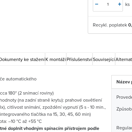
ks
Recykl. poplatek
0
Dokumenty ke stažení
K montáži
Příslušenství
Související
Alternat
če automatického
Název 
 cca 180° (2 snímací roviny)
Proved
hodnoty (na zadní straně krytu): prahové osvětlení
lx), citlivost snímání, zpoždění vypnutí (5 s - 10 min.,
Způsob
 integrovaného tlačítka na 15, 30, 45, 60 min)
ota: –10 °C až +55 °C
Regulac
tné doplnit vhodným spínacím přístrojem podle