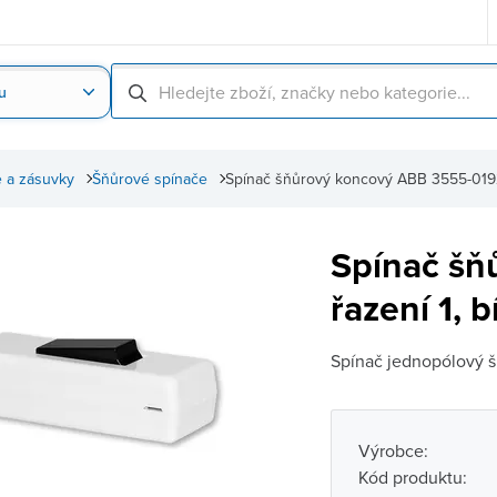
u
Nahrát obrázek produktu
Skenování čárové
 a zásuvky
Šňůrové spínače
Spínač šňůrový koncový ABB 3555-01927,
Spínač šň
řazení 1, b
Spínač jednopólový 
Výrobce:
Kód produktu: