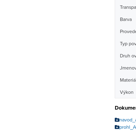
Transpa
Barva
Proved
Typ po
Druh ov
Jmenovi
Materiá
Výkon
Dokumen
navod_
prohl_A