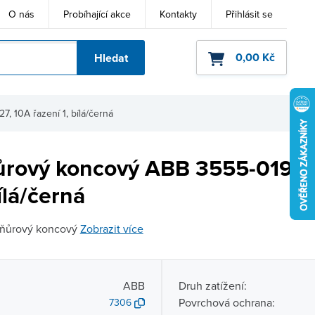
O nás
Probíhající akce
Kontakty
Přihlásit se
0,00 Kč
Hledat
ho kódu
 10A řazení 1, bílá/černá
ůrový koncový ABB 3555-01927
ílá/černá
šňůrový koncový
Zobrazit více
ABB
Druh zatížení:
Povrchová ochrana:
7306