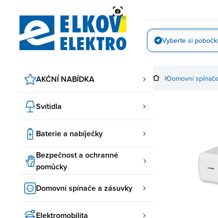
Přejít
na
obsah
Vyberte si pobočk
Vyfotit
AKČNÍ NABÍDKA
Domovní spínače
Svítidla
Baterie a nabíječky
Bezpečnost a ochranné
pomůcky
Domovní spínače a zásuvky
Elektromobilita