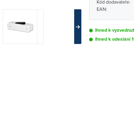
Kód dodavatele:
EAN:
Ihned k vyzvednu
Ihned k odeslání 
Pobočka
Brno - Kšírova (
Brno - Řečkovi
Blansko
Bystřice nad P