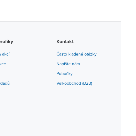
profíky
Kontakt
h akcí
Často kladené otázky
akce
Napište nám
Pobočky
kladů
Velkoobchod (B2B)