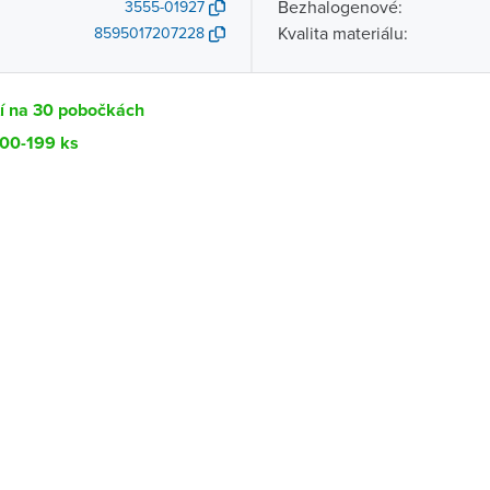
Bezhalogenové:
3555-01927
Kvalita materiálu:
8595017207228
tí na 30 pobočkách
100-199 ks
Dostupnost
centrála)
Ihned k vyzvednutí 100-199 ks
ce
K vyzvednutí do 2 pracovních dnů
Ihned k vyzvednutí 69 ks
ernštejnem
Ihned k vyzvednutí 5 ks