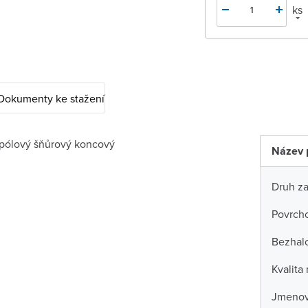
ks
Dokumenty ke stažení
pólový šňůrový koncový
Název 
Druh za
Povrch
Bezhal
Kvalita
Jmenov