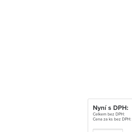
Uherské Hradišt
Velké Meziříčí
Vysoké Mýto
Zábřeh
Zastávka u Brn
Zlín
Žďár nad Sáza
Nyní s DPH:
Celkem bez DPH:
Cena za ks bez DPH: