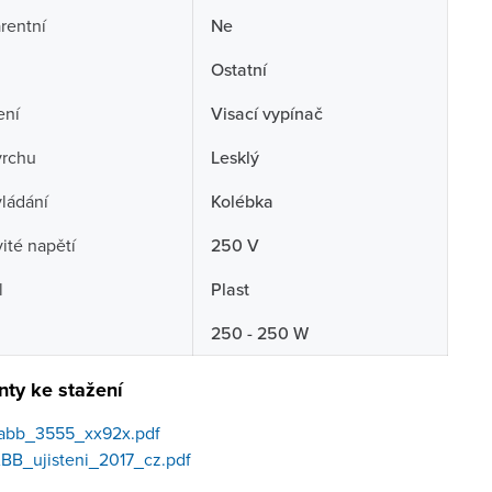
rentní
Ne
Ostatní
ení
Visací vypínač
vrchu
Lesklý
ládání
Kolébka
té napětí
250 V
l
Plast
250 - 250 W
ty ke stažení
abb_3555_xx92x.pdf
BB_ujisteni_2017_cz.pdf