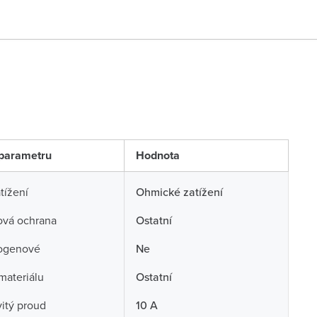
parametru
Hodnota
tížení
Ohmické zatížení
ová ochrana
Ostatní
ogenové
Ne
 materiálu
Ostatní
itý proud
10 A