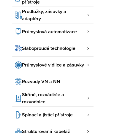
přístroje
Prodlužky, zásuvky a
adaptéry
Průmyslová automatizace
Slaboproudé technologie
Průmyslové vidlice a zásuvky
Rozvody VN a NN
Skříně, rozváděče a
rozvodnice
Spínací a jistící přístroje
Strukturovaná kabeláž