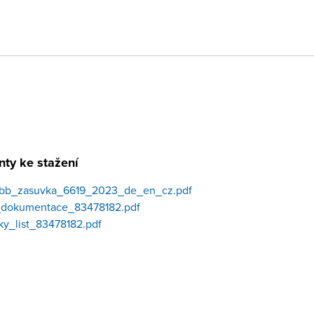
ty ke stažení
abb_zasuvka_6619_2023_de_en_cz.pdf
i_dokumentace_83478182.pdf
ky_list_83478182.pdf