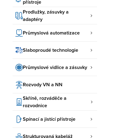
přístroje
Prodlužky, zásuvky a
adaptéry
Průmyslová automatizace
Slaboproudé technologie
Průmyslové vidlice a zásuvky
Rozvody VN a NN
Skříně, rozváděče a
rozvodnice
Spínací a jistící přístroje
Strukturovaná kabeláž