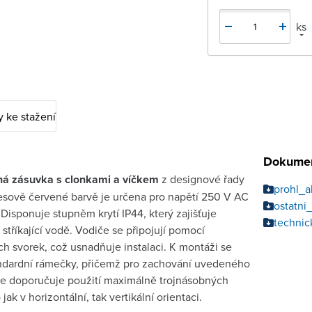
ks
 ke stažení
Dokumen
á zásuvka s clonkami a víčkem
z designové řady
prohl_
esově červené barvě je určena pro napětí 250 V AC
ostatn
 Disponuje stupněm krytí IP44, který zajišťuje
technic
 stříkající vodě. Vodiče se připojují pomocí
h svorek, což usnadňuje instalaci. K montáži se
andardní rámečky, přičemž pro zachování uvedeného
 se doporučuje použití maximálně trojnásobných
jak v horizontální, tak vertikální orientaci.