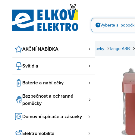
Přejít
na
obsah
Vyberte si pobočk
Vyfotit
Domovní spínače a zásuvky
AKČNÍ NABÍDKA
ABB spínače a zásuvky
Tango ABB
Svítidla
Baterie a nabíječky
Bezpečnost a ochranné
pomůcky
Domovní spínače a zásuvky
Elektromobilita