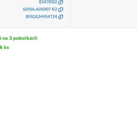
83478182
6619A-A06997 R2
8592624454724
í na 3 pobočkách
16 ks
Dostupnost
centrála)
Ihned k vyzvednutí 16 ks
ce
K vyzvednutí do 2 pracovních dnů
K vyzvednutí do 2 pracovních dnů