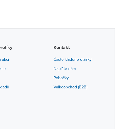
profíky
Kontakt
h akcí
Často kladené otázky
akce
Napište nám
Pobočky
kladů
Velkoobchod (B2B)