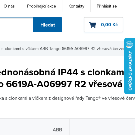
O nás
Probíhající akce
Kontakty
Přihlásit se
0,00 Kč
Hledat
ho kódu
 s clonkami s víčkem ABB Tango 6619A-A06997 R2 vřesová červená
ednonásobná IP44 s clonkami s
 6619A-A06997 R2 vřesová če
 s clonkami a víčkem z designové řady Tango® ve vřesově červ
ABB