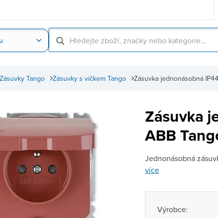
u
Nahrát obrázek produktu
Skenování čárové
Zásuvky Tango
Zásuvky s víčkem Tango
Zásuvka jednonásobná IP44
Zásuvka j
ABB Tango
Jednonásobná zásuvka
více
Výrobce: