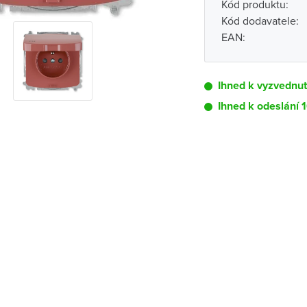
Kód produktu:
Kód dodavatele:
EAN:
Ihned k vyzvednut
Ihned k odeslání 
Pobočka
Brno - Kšírova (
Brno - Řečkovi
Blansko