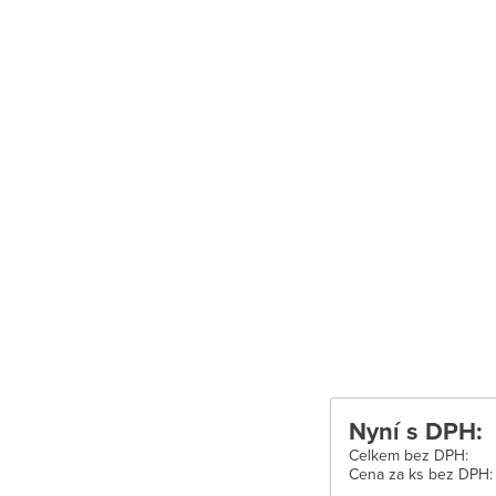
Uherské Hradišt
Velké Meziříčí
Vysoké Mýto
Zábřeh
Zastávka u Brn
Zlín
Žďár nad Sáza
Nyní s DPH:
Celkem bez DPH:
Cena za ks bez DPH: