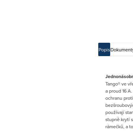
Popis
Dokumenty
Jednonásobn
Tango® ve vř
a proud 16 A.
ochranu proti
bezšroubovýc
používají st
stupně krytí
rámečků, a to 