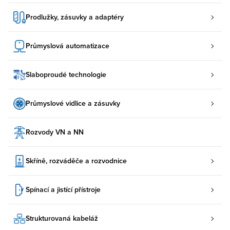
Prodlužky, zásuvky a adaptéry
Průmyslová automatizace
Slaboproudé technologie
Průmyslové vidlice a zásuvky
Rozvody VN a NN
Skříně, rozváděče a rozvodnice
Spínací a jistící přístroje
Strukturovaná kabeláž