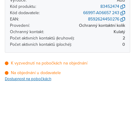
Výrobce:
ABB
Kód produktu:
83452474
Kód dodavatele:
6699T-A06657 243
EAN:
8592624450276
Provedení:
Ochranný kontaktní kolík
Ochranný kontakt:
Kulatý
Počet aktivních kontaktů (kruhové):
2
Počet aktivních kontaktů (ploché):
0
K vyzvednutí na pobočkách na objednání
Na objednání u dodavatele
Dostupnost na pobočkách
Pobočka
Dostupnost
Brno - Kšírova (centrála)
Na objednání u