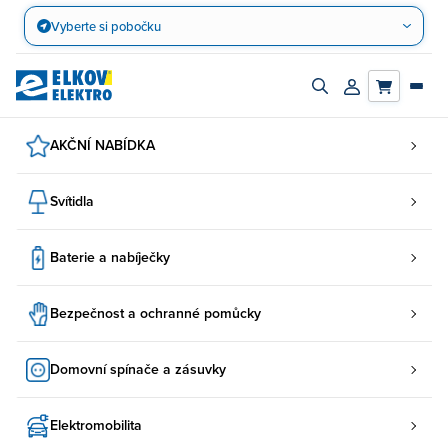
Přejít
Vyberte si pobočku
na
obsah
Zapnout/vypnout
Přihlásit/registro
vyhledávací
účet
panel
AKČNÍ NABÍDKA
Svítidla
Baterie a nabíječky
Bezpečnost a ochranné pomůcky
Domovní spínače a zásuvky
Elektromobilita