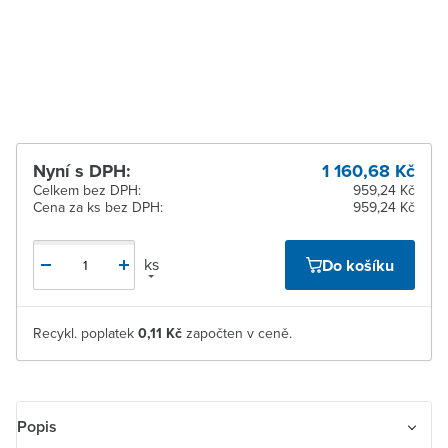
dodavatele
Žďár nad Sázavou
Na objednání u
dodavatele
Nyní s DPH:
1 160,68 Kč
Celkem bez DPH:
959,24 Kč
Cena za ks bez DPH:
959,24 Kč
ks
Do košíku
Recykl. poplatek
0,11 Kč
započten v ceně.
Popis