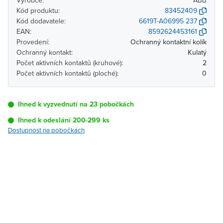
Výrobce:
ABB
Kód produktu:
83452409
Kód dodavatele:
6619T-A06995 237
EAN:
8592624453161
Provedení:
Ochranný kontaktní kolík
Ochranný kontakt:
Kulatý
Počet aktivních kontaktů (kruhové):
2
Počet aktivních kontaktů (ploché):
0
Ihned k vyzvednutí na 23 pobočkách
Ihned k odeslání 200-299 ks
Dostupnost na pobočkách
Pobočka
Dostupnost
Brno - Kšírova
Ihned k vyzvednutí 200-