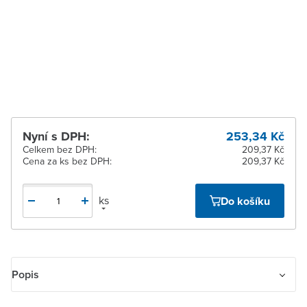
pracovních dnů
Zlín
Ihned k vyzvednutí 4 ks
Žďár nad Sázavou
Ihned k vyzvednutí 8 ks
Nyní s DPH:
253,34 Kč
Celkem bez DPH:
209,37 Kč
Cena za ks bez DPH:
209,37 Kč
ks
Do košíku
Popis
Zásuvka jednonásobná IP 44, s ochranným kolíkem, s clonkami, s