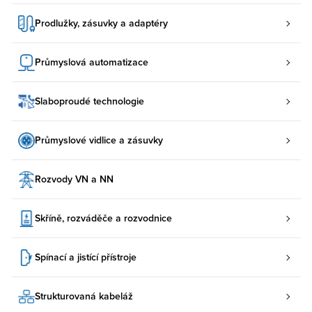
Prodlužky, zásuvky a adaptéry
Průmyslová automatizace
Slaboproudé technologie
Průmyslové vidlice a zásuvky
Rozvody VN a NN
Skříně, rozváděče a rozvodnice
Spínací a jistící přístroje
Strukturovaná kabeláž