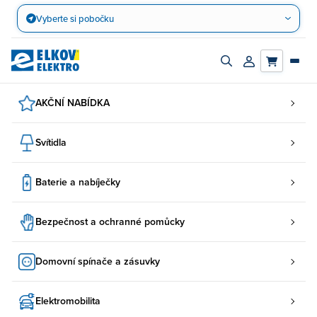
Přejít
Vyberte si pobočku
na
obsah
Zapnout/vypnout
Přihlásit/registro
vyhledávací
účet
panel
AKČNÍ NABÍDKA
Svítidla
Baterie a nabíječky
Bezpečnost a ochranné pomůcky
Domovní spínače a zásuvky
Elektromobilita