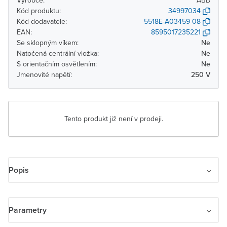
Výrobce:
ABB
Kód produktu:
34997034
Kód dodavatele:
5518E-A03459 08
EAN:
8595017235221
Se sklopným víkem:
Ne
Natočená centrální vložka:
Ne
S orientačním osvětlením:
Ne
Jmenovité napětí:
250 V
Tento produkt již není v prodeji.
Popis
Zásuvka jednonásobná s ochrannými kontakty (podle DIN), s
clonkami. Upevnění šrouby i drápky.
Parametry