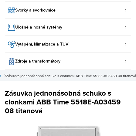
Svorky a svorkovnice
Úložné a nosné systémy
Vytápění, klimatizace a TUV
Zdroje a transformátory
B
Zásuvka jednonásobná schuko s clonkami ABB Time 5518E-A03459 08 titanová
Zásuvka jednonásobná schuko s
clonkami ABB Time 5518E-A03459
08 titanová