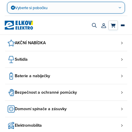
Přejít
Vyberte si pobočku
na
obsah
Zapnout/vypnout
Přihlásit/registro
vyhledávací
účet
panel
AKČNÍ NABÍDKA
Svítidla
Baterie a nabíječky
Bezpečnost a ochranné pomůcky
Domovní spínače a zásuvky
Elektromobilita