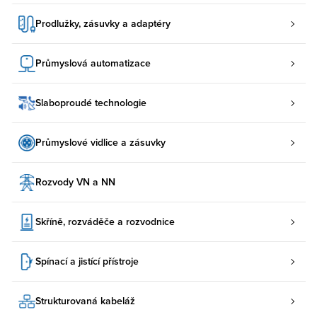
Prodlužky, zásuvky a adaptéry
Průmyslová automatizace
Slaboproudé technologie
Průmyslové vidlice a zásuvky
Rozvody VN a NN
Skříně, rozváděče a rozvodnice
Spínací a jistící přístroje
Strukturovaná kabeláž