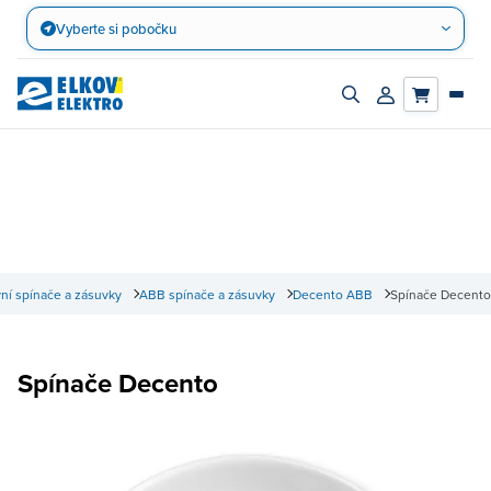
Přejít
Vyberte si pobočku
na
obsah
Zapnout/vypnout
Přihlásit/registro
vyhledávací
účet
panel
í spínače a zásuvky
ABB spínače a zásuvky
Decento ABB
Spínače Decento
Spínače Decento