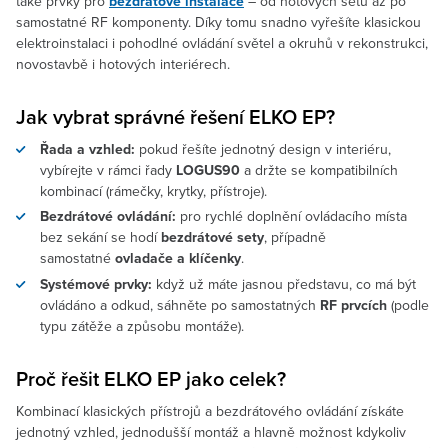
také prvky pro
bezdrátové instalace
– od hotových setů až po
samostatné RF komponenty. Díky tomu snadno vyřešíte klasickou
elektroinstalaci i pohodlné ovládání světel a okruhů v rekonstrukci,
novostavbě i hotových interiérech.
Jak vybrat správné řešení ELKO EP?
Řada a vzhled:
pokud řešíte jednotný design v interiéru,
vybírejte v rámci řady
LOGUS90
a držte se kompatibilních
kombinací (rámečky, krytky, přístroje).
Bezdrátové ovládání:
pro rychlé doplnění ovládacího místa
bez sekání se hodí
bezdrátové sety
, případně
samostatné
ovladače a klíčenky
.
Systémové prvky:
když už máte jasnou představu, co má být
ovládáno a odkud, sáhněte po samostatných
RF prvcích
(podle
typu zátěže a způsobu montáže).
Proč řešit ELKO EP jako celek?
Kombinací klasických přístrojů a bezdrátového ovládání získáte
jednotný vzhled, jednodušší montáž a hlavně možnost kdykoliv