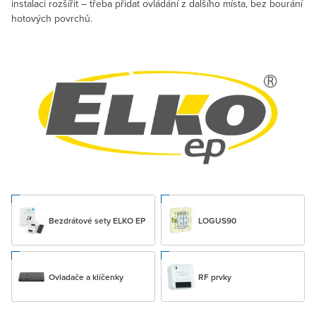
instalaci rozšířit – třeba přidat ovládání z dalšího místa, bez bourání
hotových povrchů.
Bezdrátové sety ELKO EP
LOGUS90
Ovladače a klíčenky
RF prvky