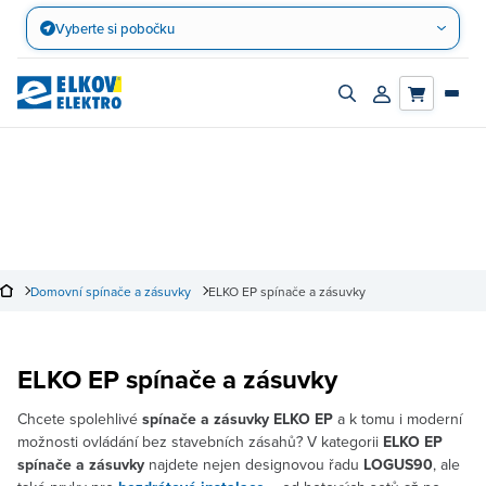
Přejít
Vyberte si pobočku
na
obsah
Zapnout/vypnout
Přihlásit/registro
vyhledávací
účet
panel
Domovní spínače a zásuvky
ELKO EP spínače a zásuvky
ELKO EP spínače a zásuvky
Chcete spolehlivé
spínače a zásuvky ELKO EP
a k tomu i moderní
možnosti ovládání bez stavebních zásahů? V kategorii
ELKO EP
spínače a zásuvky
najdete nejen designovou řadu
LOGUS90
, ale