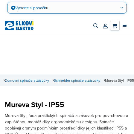
Přejít
Vyberte si pobočku
na
obsah
Zapnout/vypnout
Přihlásit/registro
vyhledávací
účet
panel
Domovní spínače a zásuvky
Schneider spínače a zásuvky
Mureva Styl - IP55
Mureva Styl - IP55
Mureva Styl, řada praktických spínačů a zásuvek pro povrchovou a
zapuštěnou montáž díky ergonomickému designu. Spínače
odolávají drsným podmínkám prostředí díky jejich klasifikaci IP55 a