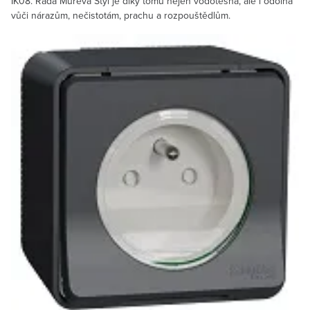
IK08. Řada Mureva Styl je díky tomu nejen vodotěsná, ale i odolná
vůči nárazům, nečistotám, prachu a rozpouštědlům.