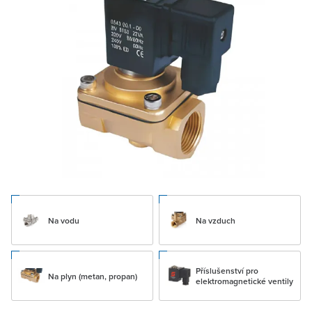
Na vodu
Na vzduch
Příslušenství pro
Na plyn (metan, propan)
elektromagnetické ventily