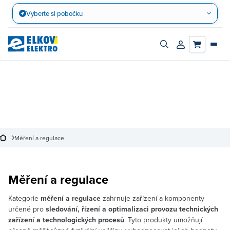
Přejít
Vyberte si pobočku
na
obsah
Zapnout/vypnout
Přihlásit/registro
vyhledávací
účet
panel
Měření a regulace
Měření a regulace
Kategorie
měření a regulace
zahrnuje zařízení a komponenty
určené pro
sledování, řízení a optimalizaci provozu technických
zařízení a technologických procesů
. Tyto produkty umožňují