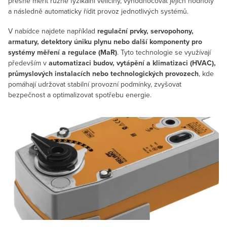
přesně měřit různé fyzikální veličiny, vyhodnocovat jejich hodnoty
a následně automaticky řídit provoz jednotlivých systémů.
V nabídce najdete například
regulační prvky, servopohony,
armatury, detektory úniku plynu nebo další komponenty pro
systémy měření a regulace (MaR)
. Tyto technologie se využívají
především v
automatizaci budov, vytápění a klimatizaci (HVAC),
průmyslových instalacích nebo technologických provozech
, kde
pomáhají udržovat stabilní provozní podmínky, zvyšovat
bezpečnost a optimalizovat spotřebu energie.