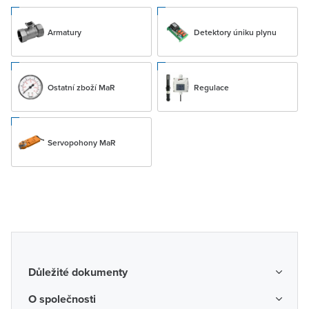
Armatury
Detektory úniku plynu
Ostatní zboží MaR
Regulace
Servopohony MaR
Důležité dokumenty
Obchodní podmínky
O společnosti